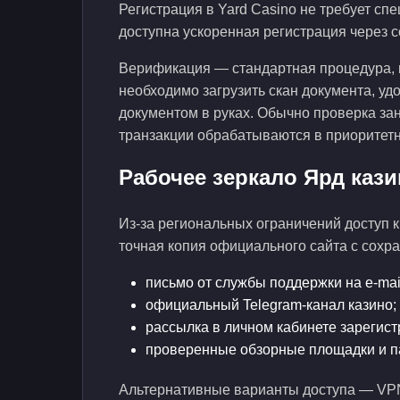
Регистрация в Yard Casino не требует спе
доступна ускоренная регистрация через 
Верификация — стандартная процедура, н
необходимо загрузить скан документа, у
документом в руках. Обычно проверка зан
транзакции обрабатываются в приоритетн
Рабочее зеркало Ярд каз
Из-за региональных ограничений доступ 
точная копия официального сайта с сохра
письмо от службы поддержки на e-mai
официальный Telegram-канал казино;
рассылка в личном кабинете зарегист
проверенные обзорные площадки и п
Альтернативные варианты доступа — VPN-