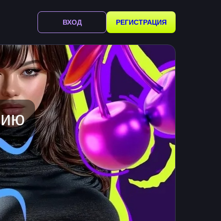
ВХОД
РЕГИСТРАЦИЯ
цию