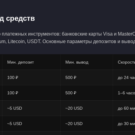
д средств
платежных инструментов: банковские карты Visa и MasterC
eum, Litecoin, USDT. Основные параметры депозитов и выво
Мин. депозит
Мин. вывод
Скорост
100 ₽
500 ₽
до 24 ча
100 ₽
500 ₽
1–6 час
~5 USD
~20 USD
до 60 м
~5 USD
~20 USD
до 30 м