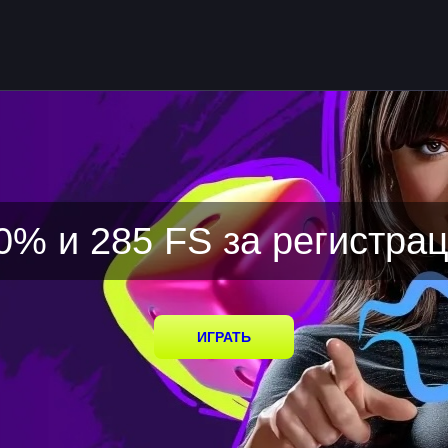
0% и 285 FS за регистра
ИГРАТЬ