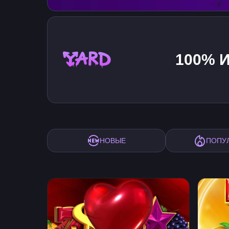
100% 
НОВЫЕ
ПОПУ