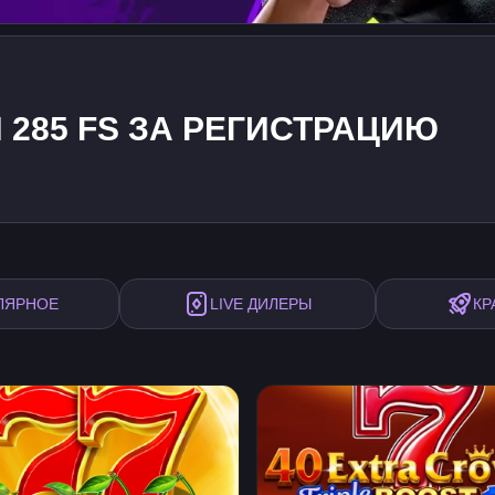
И 285 FS ЗА РЕГИСТРАЦИЮ
ЛЯРНОЕ
LIVE ДИЛЕРЫ
КР