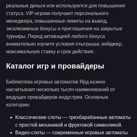
реальные деньги или используются для повышения
статуса. VIP-игроки получают персонального
менеджера, повышенные лимиты на вывод,
эксклюзивные бонусы и приглашения на закрытые
турниры. Перед активацией любого бонуса
внимательно изучите условия отыгрыша: вейджер,
максимальную ставку и срок действия.
Каталог игр и провайдеры
Библиотека игровых автоматов Ярд казино
насчитывает несколько тысяч наименований от
ведущих провайдеров индустрии. Основные
категории:
Классические слоты — трехбарабанные автоматы
с простой механикой и фруктовой символикой.
Видео-слоты — современные игровые автоматы