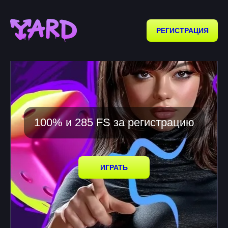
РЕГИСТРАЦИЯ
100% и 285 FS за регистрацию
ИГРАТЬ