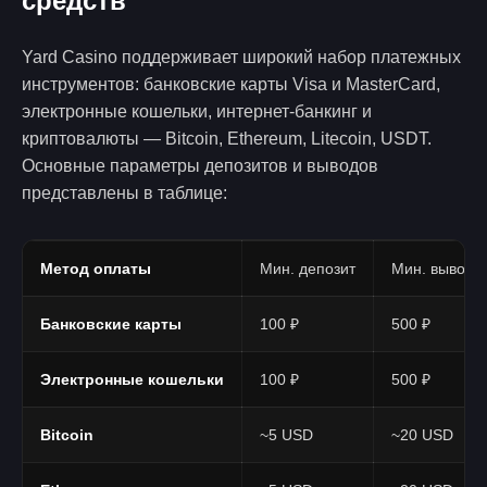
средств
Yard Casino поддерживает широкий набор платежных
инструментов: банковские карты Visa и MasterCard,
электронные кошельки, интернет-банкинг и
криптовалюты — Bitcoin, Ethereum, Litecoin, USDT.
Основные параметры депозитов и выводов
представлены в таблице:
Метод оплаты
Мин. депозит
Мин. вывод
Банковские карты
100 ₽
500 ₽
Электронные кошельки
100 ₽
500 ₽
Bitcoin
~5 USD
~20 USD