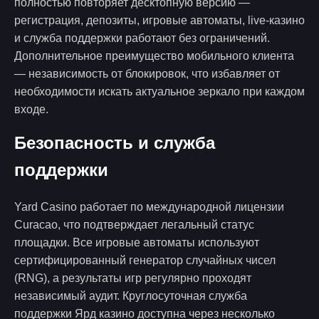
полностью повторяет десктопную версию —
регистрация, депозиты, игровые автоматы, live-казино
и служба поддержки работают без ограничений.
Дополнительное преимущество мобильного клиента
— независимость от блокировок, что избавляет от
необходимости искать актуальное зеркало при каждом
входе.
Безопасность и служба
поддержки
Yard Casino работает по международной лицензии
Curacao, что подтверждает легальный статус
площадки. Все игровые автоматы используют
сертифицированный генератор случайных чисел
(RNG), а результаты игр регулярно проходят
независимый аудит. Круглосуточная служба
поддержки Ярд казино доступна через несколько