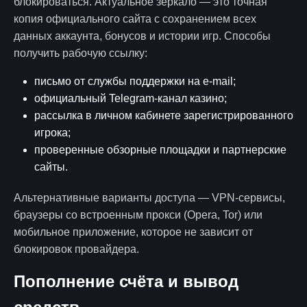
блокироваться. Актуальное зеркало — это точная
копия официального сайта с сохранением всех
данных аккаунта, бонусов и истории игр. Способы
получить рабочую ссылку:
письмо от службы поддержки на e-mail;
официальный Telegram-канал казино;
рассылка в личном кабинете зарегистрированного
игрока;
проверенные обзорные площадки и партнерские
сайты.
Альтернативные варианты доступа — VPN-сервисы,
браузеры со встроенным прокси (Opera, Tor) или
мобильное приложение, которое не зависит от
блокировок провайдера.
Пополнение счёта и вывод