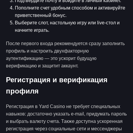
Подтвердите почту и войдите в личный кабинет.
Пополните счет удобным способом и активируйте
приветственный бонус.
Выберите слот, настольную игру или live-стол и
начните играть.
После первого входа рекомендуется сразу заполнить
профиль и настроить двухфакторную
аутентификацию — это ускорит будущую
верификацию и защитит аккаунт.
Регистрация и верификация
профиля
Регистрация в Yard Casino не требует специальных
навыков: достаточно указать e-mail, придумать пароль
и выбрать валюту счета. Также доступна ускоренная
регистрация через социальные сети и мессенджеры