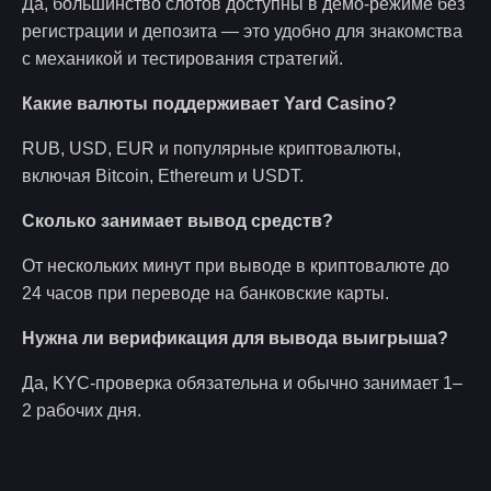
Да, большинство слотов доступны в демо-режиме без
регистрации и депозита — это удобно для знакомства
с механикой и тестирования стратегий.
Какие валюты поддерживает Yard Casino?
RUB, USD, EUR и популярные криптовалюты,
включая Bitcoin, Ethereum и USDT.
Сколько занимает вывод средств?
От нескольких минут при выводе в криптовалюте до
24 часов при переводе на банковские карты.
Нужна ли верификация для вывода выигрыша?
Да, KYC-проверка обязательна и обычно занимает 1–
2 рабочих дня.