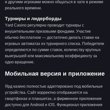
и другими игроками можно общаться в чате в режиме
реального времени.
Турниры и лидерборды
Yard Casino регулярно проводит турниры с
внушительными призовыми фондами. Участие
обычно бесплатное — достаточно делать ставки на
игровых автоматах из турнирного списка. Победители
определяются по сумме ставок, количеству крупных
выигрышей или максимальному коэффициенту за
одно вращение.
Мобильная версия и приложение
Ярд казино полностью адаптировано под мобильные
устройства. Сайт корректно отображается на
смартфонах и планшетах, а фирменное приложение
доступно для Android и iOS. Функционал приложения