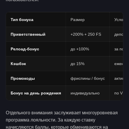
Тип бонуса
Размер
Услови
Приветственный
+200% + 250 FS
депозит
Релоад-бонус
до +100%
за пов
Кэшбэк
до 15%
еженед
Промокоды
фриспины / бонус
активац
Бонус на день рождения
индивидуально
по VIP-
Отдельного внимания заслуживает многоуровневая
программа лояльности. За каждую ставку
начисляются баллы, которые обмениваются на