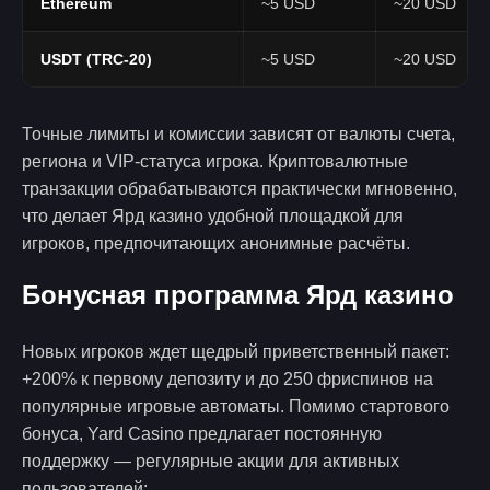
Ethereum
~5 USD
~20 USD
USDT (TRC-20)
~5 USD
~20 USD
Точные лимиты и комиссии зависят от валюты счета,
региона и VIP-статуса игрока. Криптовалютные
транзакции обрабатываются практически мгновенно,
что делает Ярд казино удобной площадкой для
игроков, предпочитающих анонимные расчёты.
Бонусная программа Ярд казино
Новых игроков ждет щедрый приветственный пакет:
+200% к первому депозиту и до 250 фриспинов на
популярные игровые автоматы. Помимо стартового
бонуса, Yard Casino предлагает постоянную
поддержку — регулярные акции для активных
пользователей: