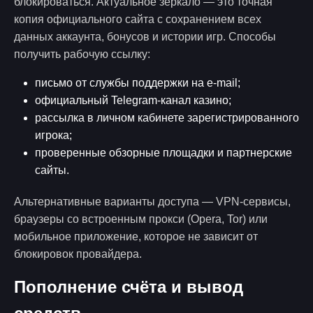
блокироваться. Актуальное зеркало — это точная
копия официального сайта с сохранением всех
данных аккаунта, бонусов и истории игр. Способы
получить рабочую ссылку:
письмо от службы поддержки на e-mail;
официальный Telegram-канал казино;
рассылка в личном кабинете зарегистрированного
игрока;
проверенные обзорные площадки и партнерские
сайты.
Альтернативные варианты доступа — VPN-сервисы,
браузеры со встроенным прокси (Opera, Tor) или
мобильное приложение, которое не зависит от
блокировок провайдера.
Пополнение счёта и вывод