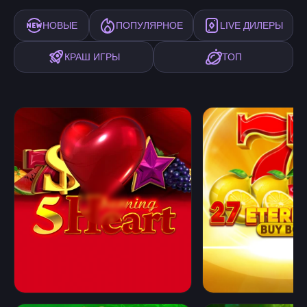
НОВЫЕ
ПОПУЛЯРНОЕ
LIVE ДИЛЕРЫ
КРАШ ИГРЫ
ТОП