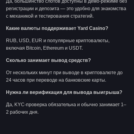
Да, большинство слотов доступны в демо-режиме без
регистрации и депозита — это удобно для знакомства
с механикой и тестирования стратегий.
Какие валюты поддерживает Yard Casino?
RUB, USD, EUR и популярные криптовалюты,
включая Bitcoin, Ethereum и USDT.
Сколько занимает вывод средств?
От нескольких минут при выводе в криптовалюте до
24 часов при переводе на банковские карты.
Нужна ли верификация для вывода выигрыша?
Да, KYC-проверка обязательна и обычно занимает 1–
2 рабочих дня.