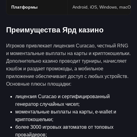
Платформы
Android, iOS, Windows, macOS
Преимущества Ярд казино
Игроков привлекает лицензия Curacao, честный RNG
и моментальные выплаты на карты и криптокошельки.
Дополнительно казино проводит турниры, начисляет
кэшбэк и раздает промокоды, а мобильное
приложение обеспечивает доступ с любых устройств.
Основные плюсы площадки:
лицензия Curacao и сертифицированный
генератор случайных чисел;
моментальные выплаты на карты, e-wallet и
криптокошельки;
более 3000 игровых автоматов от топовых
провайдеров;