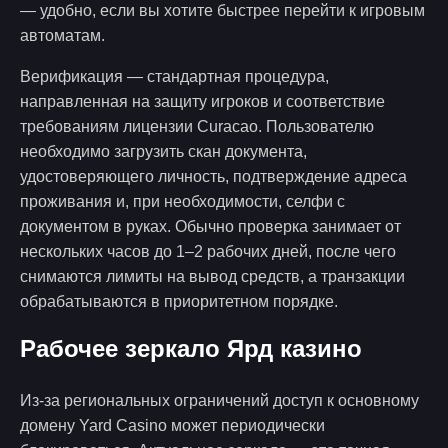
— удобно, если вы хотите быстрее перейти к игровым
автоматам.
Верификация — стандартная процедура,
направленная на защиту игроков и соответствие
требованиям лицензии Curacao. Пользователю
необходимо загрузить скан документа,
удостоверяющего личность, подтверждение адреса
проживания и, при необходимости, селфи с
документом в руках. Обычно проверка занимает от
нескольких часов до 1–2 рабочих дней, после чего
снимаются лимиты на вывод средств, а транзакции
обрабатываются в приоритетном порядке.
Рабочее зеркало Ярд казино
Из-за региональных ограничений доступ к основному
домену Yard Casino может периодически