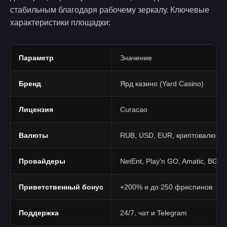
стабильным благодаря рабочему зеркалу. Ключевые
характеристики площадки:
Параметр
Значение
Бренд
Ярд казино (Yard Casino)
Лицензия
Curacao
Валюты
RUB, USD, EUR, криптовалюта
Провайдеры
NetEnt, Play'n GO, Amatic, BGam
Приветственный бонус
+200% и до 250 фриспинов
Поддержка
24/7, чат и Telegram