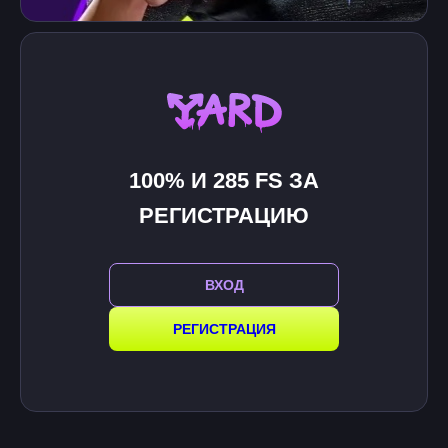
100% И 285 FS ЗА
РЕГИСТРАЦИЮ
ВХОД
РЕГИСТРАЦИЯ