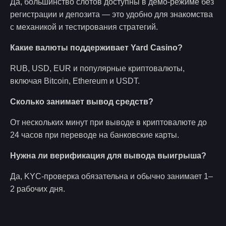
Да, большинство слотов доступны в демо-режиме без
регистрации и депозита — это удобно для знакомства
с механикой и тестирования стратегий.
Какие валюты поддерживает Yard Casino?
RUB, USD, EUR и популярные криптовалюты,
включая Bitcoin, Ethereum и USDT.
Сколько занимает вывод средств?
От нескольких минут при выводе в криптовалюте до
24 часов при переводе на банковские карты.
Нужна ли верификация для вывода выигрыша?
Да, KYC-проверка обязательна и обычно занимает 1–
2 рабочих дня.