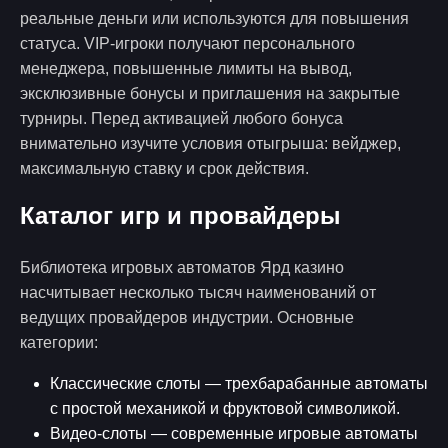
реальные деньги или используются для повышения
статуса. VIP-игроки получают персонального
менеджера, повышенные лимиты на вывод,
эксклюзивные бонусы и приглашения на закрытые
турниры. Перед активацией любого бонуса
внимательно изучите условия отыгрыша: вейджер,
максимальную ставку и срок действия.
Каталог игр и провайдеры
Библиотека игровых автоматов Ярд казино
насчитывает несколько тысяч наименований от
ведущих провайдеров индустрии. Основные
категории:
Классические слоты — трехбарабанные автоматы
с простой механикой и фруктовой символикой.
Видео-слоты — современные игровые автоматы