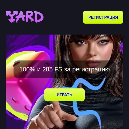
РЕГИСТРАЦИЯ
100% и 285 FS за регистрацию
ИГРАТЬ