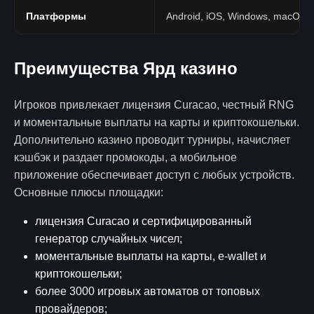
Платформы
Android, iOS, Windows, macOS
Преимущества Ярд казино
Игроков привлекает лицензия Curacao, честный RNG
и моментальные выплаты на карты и криптокошельки.
Дополнительно казино проводит турниры, начисляет
кэшбэк и раздает промокоды, а мобильное
приложение обеспечивает доступ с любых устройств.
Основные плюсы площадки:
лицензия Curacao и сертифицированный
генератор случайных чисел;
моментальные выплаты на карты, e-wallet и
криптокошельки;
более 3000 игровых автоматов от топовых
провайдеров;