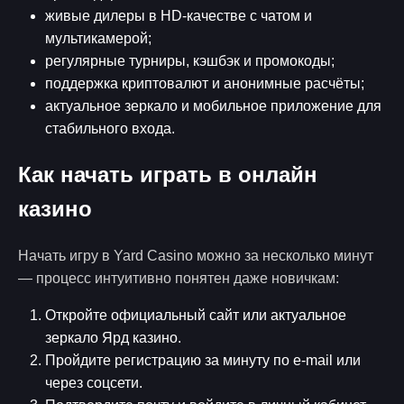
живые дилеры в HD-качестве с чатом и
мультикамерой;
регулярные турниры, кэшбэк и промокоды;
поддержка криптовалют и анонимные расчёты;
актуальное зеркало и мобильное приложение для
стабильного входа.
Как начать играть в онлайн
казино
Начать игру в Yard Casino можно за несколько минут
— процесс интуитивно понятен даже новичкам:
Откройте официальный сайт или актуальное
зеркало Ярд казино.
Пройдите регистрацию за минуту по e-mail или
через соцсети.