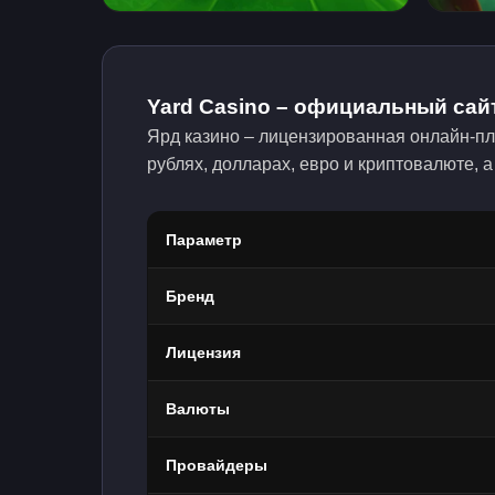
Yard Casino – официальный сайт
Ярд казино – лицензированная онлайн-пл
рублях, долларах, евро и криптовалюте, 
Параметр
Бренд
Лицензия
Валюты
Провайдеры