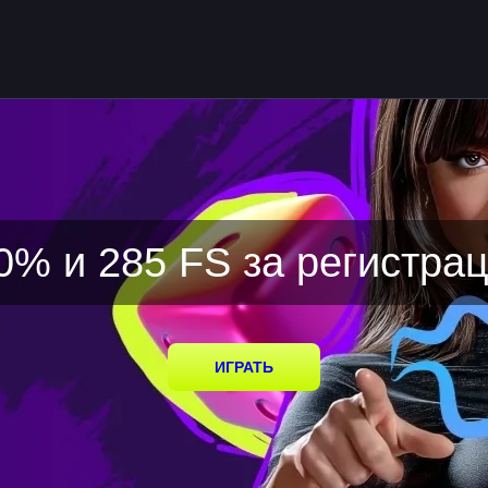
0% и 285 FS за регистра
ИГРАТЬ