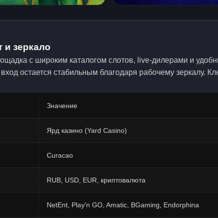
 и зеркало
ощадка с широким каталогом слотов, live-дилерами и удоб
а вход остается стабильным благодаря рабочему зеркалу. К
Значение
Ярд казино (Yard Casino)
Curacao
RUB, USD, EUR, криптовалюта
NetEnt, Play'n GO, Amatic, BGaming, Endorphina