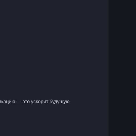
икацию — это ускорит будущую