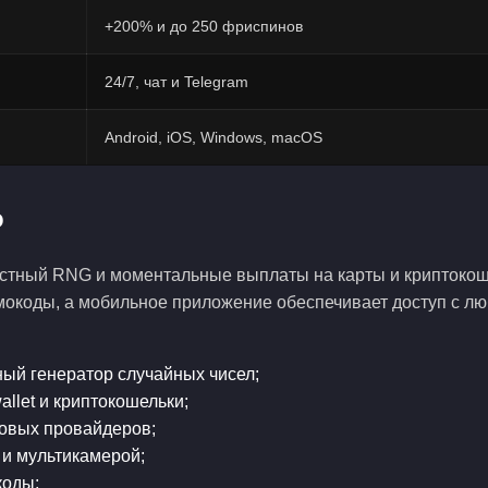
+200% и до 250 фриспинов
24/7, чат и Telegram
Android, iOS, Windows, macOS
о
естный RNG и моментальные выплаты на карты и криптокош
омокоды, а мобильное приложение обеспечивает доступ с л
ый генератор случайных чисел;
llet и криптокошельки;
повых провайдеров;
 и мультикамерой;
коды;