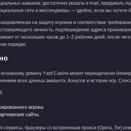
циальных навыков: достаточно указать e-mail, придумать п
социальные сети и мессенджеры — удобно, если вы хотите 
аправленная на защиту игроков и соответствие требовани
достоверяющего личность, подтверждение адреса проживани
имает от нескольких часов до 1–2 рабочих дней, после чег
ом порядке.
ино
к основному домену Yard Casino может периодически блокир
нением всех данных аккаунта, бонусов и истории игр. Спос
l;
рированного игрока;
артнерские сайты.
сервисы, браузеры со встроенным прокси (Opera, Tor) ил