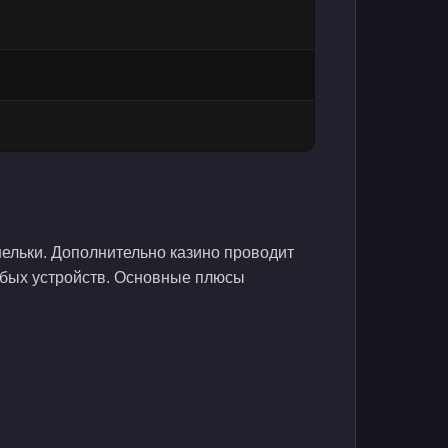
ельки. Дополнительно казино проводит
юбых устройств. Основные плюсы