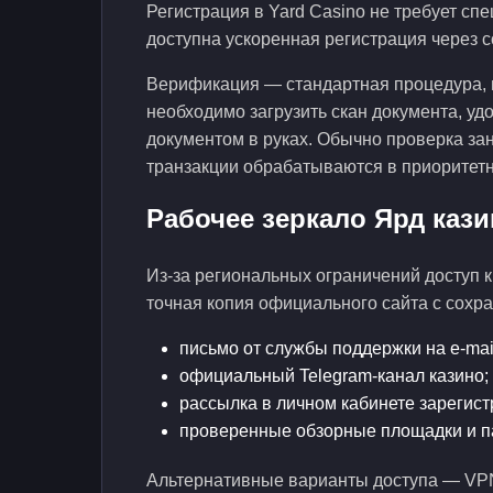
Регистрация в Yard Casino не требует спе
доступна ускоренная регистрация через 
Верификация — стандартная процедура, н
необходимо загрузить скан документа, у
документом в руках. Обычно проверка зан
транзакции обрабатываются в приоритетн
Рабочее зеркало Ярд каз
Из-за региональных ограничений доступ 
точная копия официального сайта с сохра
письмо от службы поддержки на e-mai
официальный Telegram-канал казино;
рассылка в личном кабинете зарегист
проверенные обзорные площадки и п
Альтернативные варианты доступа — VPN-