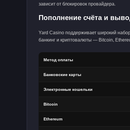
зависит от блокировок провайдера.
Пополнение счёта и выво
Yard Casino поддерживает широкий набор 
банкинг и криптовалюты — Bitcoin, Ether
Метод оплаты
Банковские карты
Электронные кошельки
Bitcoin
Ethereum