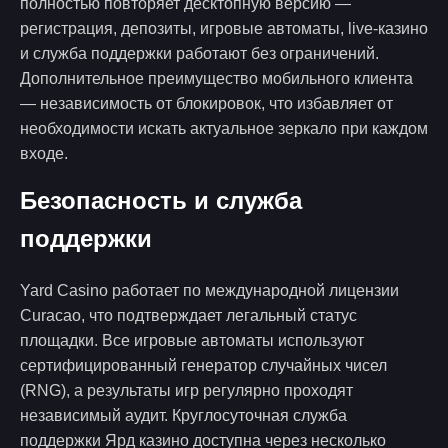
полностью повторяет десктопную версию —
регистрация, депозиты, игровые автоматы, live-казино
и служба поддержки работают без ограничений.
Дополнительное преимущество мобильного клиента
— независимость от блокировок, что избавляет от
необходимости искать актуальное зеркало при каждом
входе.
Безопасность и служба
поддержки
Yard Casino работает по международной лицензии
Curacao, что подтверждает легальный статус
площадки. Все игровые автоматы используют
сертифицированный генератор случайных чисел
(RNG), а результаты игр регулярно проходят
независимый аудит. Круглосуточная служба
поддержки Ярд казино доступна через несколько