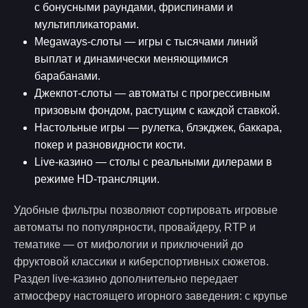
с бонусными раундами, фриспинами и
мультипликаторами.
Megaways-слоты — игры с тысячами линий
выплат и динамически меняющимися
барабанами.
Джекпот-слоты — автоматы с прогрессивным
призовым фондом, растущим с каждой ставкой.
Настольные игры — рулетка, блэкджек, баккара,
покер и разновидности кости.
Live-казино — столы с реальными дилерами в
режиме HD-трансляции.
Удобные фильтры позволяют сортировать игровые
автоматы по популярности, провайдеру, RTP и
тематике — от мифологии и приключений до
фруктовой классики и киберспортивных сюжетов.
Раздел live-казино дополнительно передает
атмосферу настоящего игорного заведения: с крупье