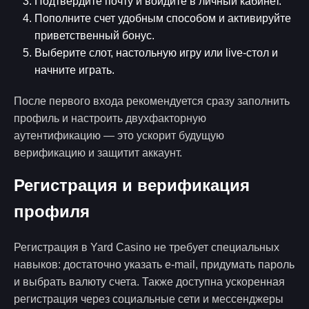
Подтвердите почту и войдите в личный кабинет.
Пополните счет удобным способом и активируйте
приветственный бонус.
Выберите слот, настольную игру или live-стол и
начните играть.
После первого входа рекомендуется сразу заполнить
профиль и настроить двухфакторную
аутентификацию — это ускорит будущую
верификацию и защитит аккаунт.
Регистрация и верификация
профиля
Регистрация в Yard Casino не требует специальных
навыков: достаточно указать e-mail, придумать пароль
и выбрать валюту счета. Также доступна ускоренная
регистрация через социальные сети и мессенджеры