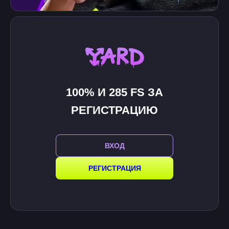
100% И 285 FS ЗА
РЕГИСТРАЦИЮ
ВХОД
РЕГИСТРАЦИЯ