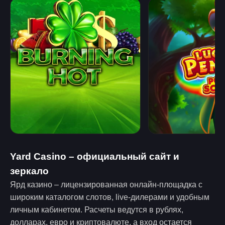
Yard Casino – официальный сайт и
зеркало
Ярд казино – лицензированная онлайн-площадка с
широким каталогом слотов, live-дилерами и удобным
личным кабинетом. Расчеты ведутся в рублях,
долларах, евро и криптовалюте, а вход остается