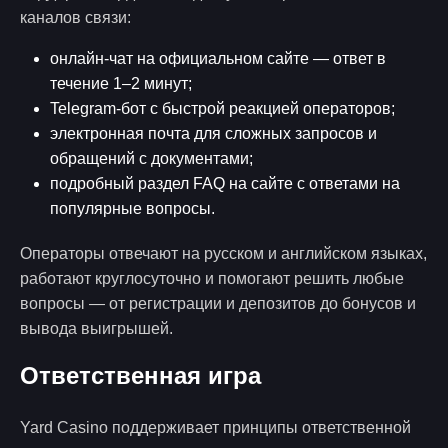
каналов связи:
онлайн-чат на официальном сайте — ответ в
течение 1–2 минут;
Telegram-бот с быстрой реакцией операторов;
электронная почта для сложных запросов и
обращений с документами;
подробный раздел FAQ на сайте с ответами на
популярные вопросы.
Операторы отвечают на русском и английском языках,
работают круглосуточно и помогают решить любые
вопросы — от регистрации и депозитов до бонусов и
вывода выигрышей.
Ответственная игра
Yard Casino поддерживает принципы ответственной