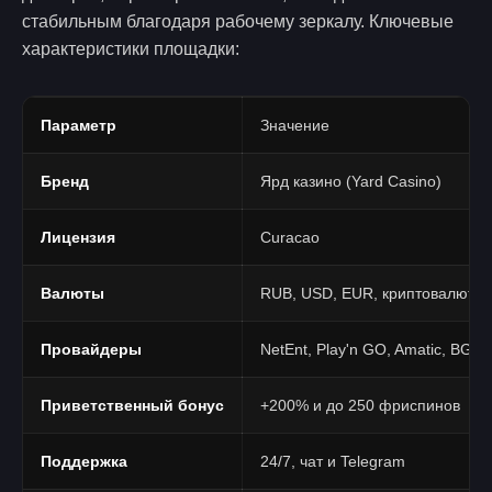
стабильным благодаря рабочему зеркалу. Ключевые
характеристики площадки:
Параметр
Значение
Бренд
Ярд казино (Yard Casino)
Лицензия
Curacao
Валюты
RUB, USD, EUR, криптовалюта
Провайдеры
NetEnt, Play'n GO, Amatic, BGam
Приветственный бонус
+200% и до 250 фриспинов
Поддержка
24/7, чат и Telegram