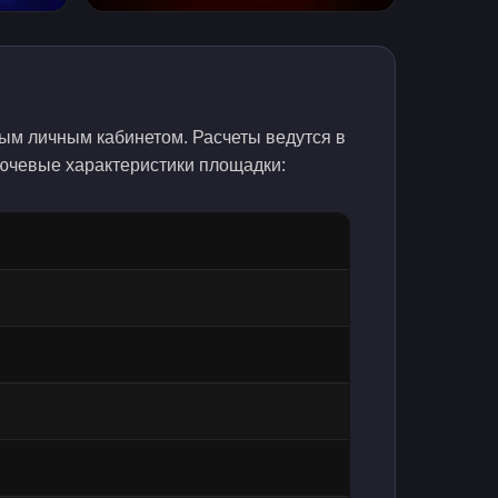
ным личным кабинетом. Расчеты ведутся в
лючевые характеристики площадки: