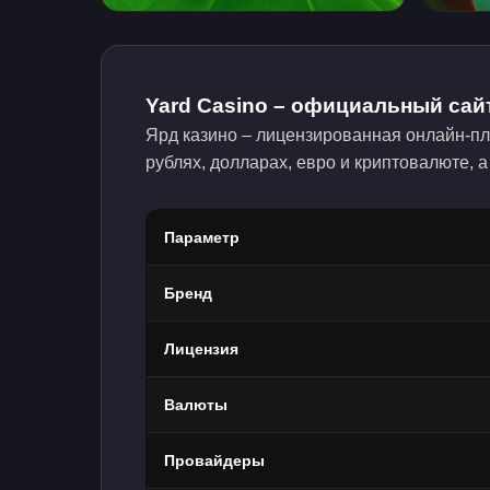
Yard Casino – официальный сайт
Ярд казино – лицензированная онлайн-пл
рублях, долларах, евро и криптовалюте, 
Параметр
Бренд
Лицензия
Валюты
Провайдеры