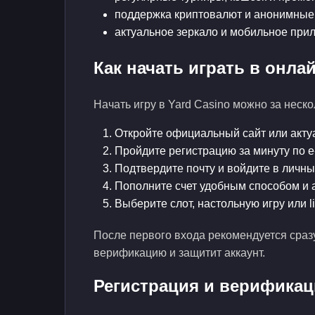
поддержка криптовалют и анонимные
актуальное зеркало и мобильное прил
Как начать играть в онла
Начать игру в Yard Casino можно за неск
Откройте официальный сайт или акту
Пройдите регистрацию за минуту по e-
Подтвердите почту и войдите в личны
Пополните счет удобным способом и 
Выберите слот, настольную игру или li
После первого входа рекомендуется сраз
верификацию и защитит аккаунт.
Регистрация и верифика