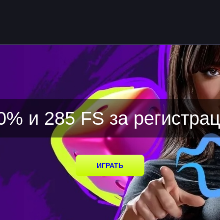
0% и 285 FS за регистра
ИГРАТЬ