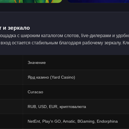
 и зеркало
ощадка с широким каталогом слотов, live-дилерами и удоб
а вход остается стабильным благодаря рабочему зеркалу. К
Значение
Ярд казино (Yard Casino)
Curacao
RUB, USD, EUR, криптовалюта
NetEnt, Play'n GO, Amatic, BGaming, Endorphina