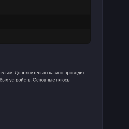
ельки. Дополнительно казино проводит
юбых устройств. Основные плюсы