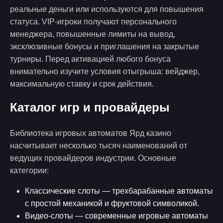
реальные деньги или используются для повышения
статуса. VIP-игроки получают персонального
менеджера, повышенные лимиты на вывод,
эксклюзивные бонусы и приглашения на закрытые
турниры. Перед активацией любого бонуса
внимательно изучите условия отыгрыша: вейджер,
максимальную ставку и срок действия.
Каталог игр и провайдеры
Библиотека игровых автоматов Ярд казино
насчитывает несколько тысяч наименований от
ведущих провайдеров индустрии. Основные
категории:
Классические слоты — трехбарабанные автоматы
с простой механикой и фруктовой символикой.
Видео-слоты — современные игровые автоматы