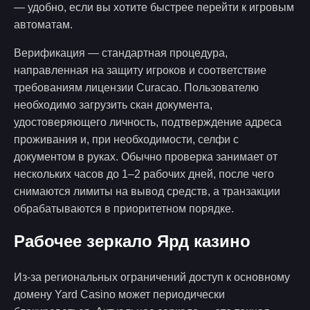
— удобно, если вы хотите быстрее перейти к игровым
автоматам.
Верификация — стандартная процедура,
направленная на защиту игроков и соответствие
требованиям лицензии Curacao. Пользователю
необходимо загрузить скан документа,
удостоверяющего личность, подтверждение адреса
проживания и, при необходимости, селфи с
документом в руках. Обычно проверка занимает от
нескольких часов до 1–2 рабочих дней, после чего
снимаются лимиты на вывод средств, а транзакции
обрабатываются в приоритетном порядке.
Рабочее зеркало Ярд казино
Из-за региональных ограничений доступ к основному
домену Yard Casino может периодически