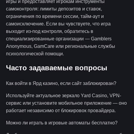
игры и предоставляет игрокам инструменты
самоконтроля: лимиты депозитов и ставок,
ограничения по времени сессии, тайм-аут и
самоисключение. Если вы чувствуете, что игра
выходит из-под контроля, обратитесь в
специализированные организации — Gamblers
Anonymous, GamCare или региональные службы
психологической помощи.
Часто задаваемые вопросы
Как войти в Ярд казино, если сайт заблокирован?
Используйте актуальное зеркало Yard Casino, VPN-
сервис или установите мобильное приложение — оно
работает независимо от блокировок провайдера.
Можно ли играть в игровые автоматы бесплатно?