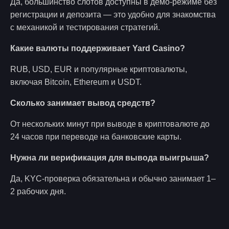
Да, большинство слотов доступны в демо-режиме без
регистрации и депозита — это удобно для знакомства
с механикой и тестирования стратегий.
Какие валюты поддерживает Yard Casino?
RUB, USD, EUR и популярные криптовалюты,
включая Bitcoin, Ethereum и USDT.
Сколько занимает вывод средств?
От нескольких минут при выводе в криптовалюте до
24 часов при переводе на банковские карты.
Нужна ли верификация для вывода выигрыша?
Да, KYC-проверка обязательна и обычно занимает 1–
2 рабочих дня.