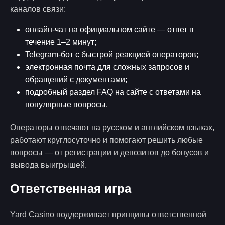
каналов связи:
онлайн-чат на официальном сайте — ответ в
течение 1–2 минут;
Telegram-бот с быстрой реакцией операторов;
электронная почта для сложных запросов и
обращений с документами;
подробный раздел FAQ на сайте с ответами на
популярные вопросы.
Операторы отвечают на русском и английском языках,
работают круглосуточно и помогают решить любые
вопросы — от регистрации и депозитов до бонусов и
вывода выигрышей.
Ответственная игра
Yard Casino поддерживает принципы ответственной