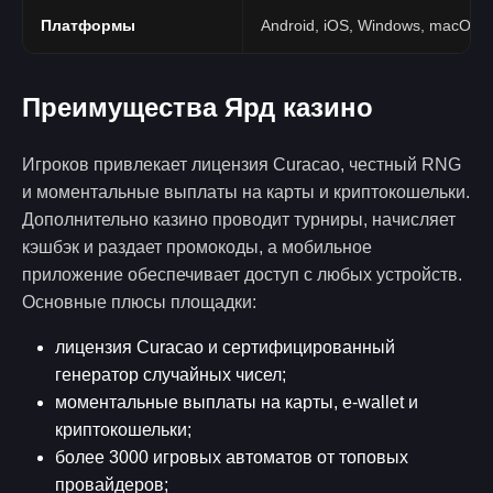
Платформы
Android, iOS, Windows, macOS
Преимущества Ярд казино
Игроков привлекает лицензия Curacao, честный RNG
и моментальные выплаты на карты и криптокошельки.
Дополнительно казино проводит турниры, начисляет
кэшбэк и раздает промокоды, а мобильное
приложение обеспечивает доступ с любых устройств.
Основные плюсы площадки:
лицензия Curacao и сертифицированный
генератор случайных чисел;
моментальные выплаты на карты, e-wallet и
криптокошельки;
более 3000 игровых автоматов от топовых
провайдеров;