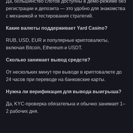
Да, большинство слотов доступны в демо-режиме без
регистрации и депозита — это удобно для знакомства
с механикой и тестирования стратегий.
Какие валюты поддерживает Yard Casino?
RUB, USD, EUR и популярные криптовалюты,
включая Bitcoin, Ethereum и USDT.
Сколько занимает вывод средств?
От нескольких минут при выводе в криптовалюте до
24 часов при переводе на банковские карты.
Нужна ли верификация для вывода выигрыша?
Да, KYC-проверка обязательна и обычно занимает 1–
2 рабочих дня.