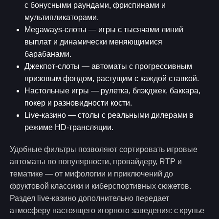
с бонусными раундами, фриспинами и
мультипликаторами.
Megaways-слоты — игры с тысячами линий
выплат и динамически меняющимися
барабанами.
Джекпот-слоты — автоматы с прогрессивным
призовым фондом, растущим с каждой ставкой.
Настольные игры — рулетка, блэкджек, баккара,
покер и разновидности кости.
Live-казино — столы с реальными дилерами в
режиме HD-трансляции.
Удобные фильтры позволяют сортировать игровые
автоматы по популярности, провайдеру, RTP и
тематике — от мифологии и приключений до
фруктовой классики и киберспортивных сюжетов.
Раздел live-казино дополнительно передает
атмосферу настоящего игорного заведения: с крупье