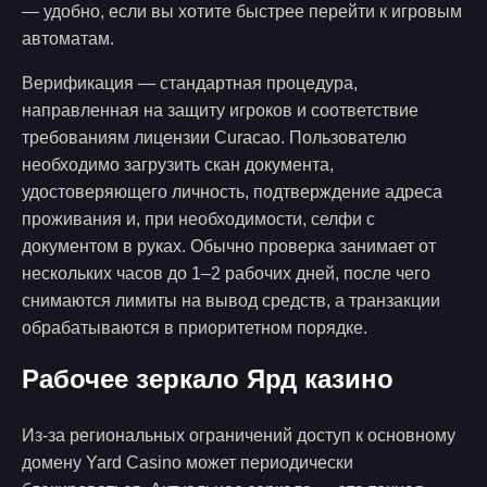
— удобно, если вы хотите быстрее перейти к игровым
автоматам.
Верификация — стандартная процедура,
направленная на защиту игроков и соответствие
требованиям лицензии Curacao. Пользователю
необходимо загрузить скан документа,
удостоверяющего личность, подтверждение адреса
проживания и, при необходимости, селфи с
документом в руках. Обычно проверка занимает от
нескольких часов до 1–2 рабочих дней, после чего
снимаются лимиты на вывод средств, а транзакции
обрабатываются в приоритетном порядке.
Рабочее зеркало Ярд казино
Из-за региональных ограничений доступ к основному
домену Yard Casino может периодически