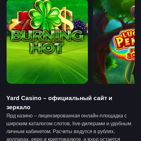
Yard Casino – официальный сайт и
зеркало
Ярд казино – лицензированная онлайн-площадка с
широким каталогом слотов, live-дилерами и удобным
личным кабинетом. Расчеты ведутся в рублях,
долларах, евро и криптовалюте, а вход остается