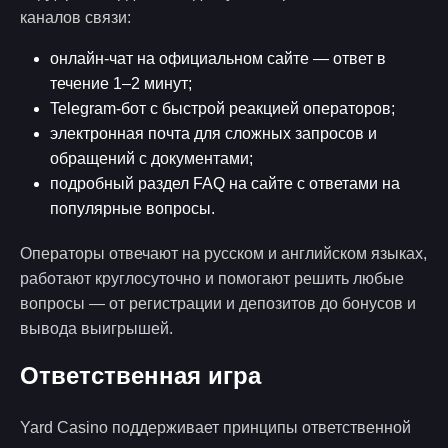
каналов связи:
онлайн-чат на официальном сайте — ответ в
течение 1–2 минут;
Telegram-бот с быстрой реакцией операторов;
электронная почта для сложных запросов и
обращений с документами;
подробный раздел FAQ на сайте с ответами на
популярные вопросы.
Операторы отвечают на русском и английском языках,
работают круглосуточно и помогают решить любые
вопросы — от регистрации и депозитов до бонусов и
вывода выигрышей.
Ответственная игра
Yard Casino поддерживает принципы ответственной