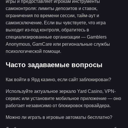
игры и предоставляет игрокам инструменты
самоконтроля: лимиты депозитов и ставок,
ограничения по времени сессии, тайм-аут и
самоисключение. Если вы чувствуете, что игра
выходит из-под контроля, обратитесь в
специализированные организации — Gamblers
Anonymous, GamCare или региональные службы
психологической помощи.
Часто задаваемые вопросы
Как войти в Ярд казино, если сайт заблокирован?
Используйте актуальное зеркало Yard Casino, VPN-
сервис или установите мобильное приложение — оно
работает независимо от блокировок провайдера.
Можно ли играть в игровые автоматы бесплатно?