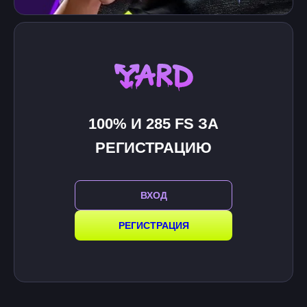
100% И 285 FS ЗА
РЕГИСТРАЦИЮ
ВХОД
РЕГИСТРАЦИЯ