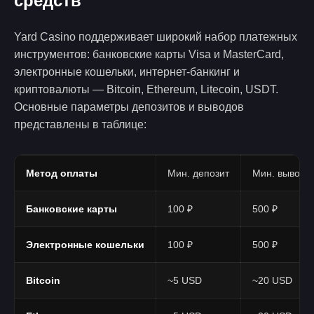
средств
Yard Casino поддерживает широкий набор платежных
инструментов: банковские карты Visa и MasterCard,
электронные кошельки, интернет-банкинг и
криптовалюты — Bitcoin, Ethereum, Litecoin, USDT.
Основные параметры депозитов и выводов
представлены в таблице:
Метод оплаты
Мин. депозит
Мин. вывод
Банковские карты
100 ₽
500 ₽
Электронные кошельки
100 ₽
500 ₽
Bitcoin
~5 USD
~20 USD