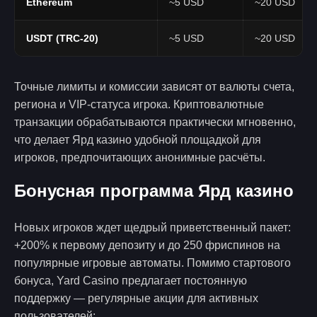
Ethereum
~5 USD
~20 USD
USDT (TRC-20)
~5 USD
~20 USD
Точные лимиты и комиссии зависят от валюты счета,
региона и VIP-статуса игрока. Криптовалютные
транзакции обрабатываются практически мгновенно,
что делает Ярд казино удобной площадкой для
игроков, предпочитающих анонимные расчёты.
Бонусная программа Ярд казино
Новых игроков ждет щедрый приветственный пакет:
+200% к первому депозиту и до 250 фриспинов на
популярные игровые автоматы. Помимо стартового
бонуса, Yard Casino предлагает постоянную
поддержку — регулярные акции для активных
пользователей: