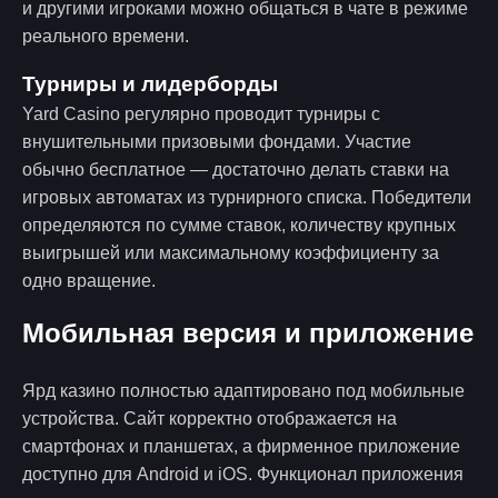
и другими игроками можно общаться в чате в режиме
реального времени.
Турниры и лидерборды
Yard Casino регулярно проводит турниры с
внушительными призовыми фондами. Участие
обычно бесплатное — достаточно делать ставки на
игровых автоматах из турнирного списка. Победители
определяются по сумме ставок, количеству крупных
выигрышей или максимальному коэффициенту за
одно вращение.
Мобильная версия и приложение
Ярд казино полностью адаптировано под мобильные
устройства. Сайт корректно отображается на
смартфонах и планшетах, а фирменное приложение
доступно для Android и iOS. Функционал приложения