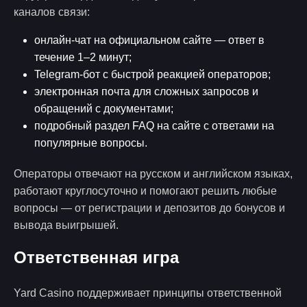
каналов связи:
онлайн-чат на официальном сайте — ответ в
течение 1–2 минут;
Telegram-бот с быстрой реакцией операторов;
электронная почта для сложных запросов и
обращений с документами;
подробный раздел FAQ на сайте с ответами на
популярные вопросы.
Операторы отвечают на русском и английском языках,
работают круглосуточно и помогают решить любые
вопросы — от регистрации и депозитов до бонусов и
вывода выигрышей.
Ответственная игра
Yard Casino поддерживает принципы ответственной