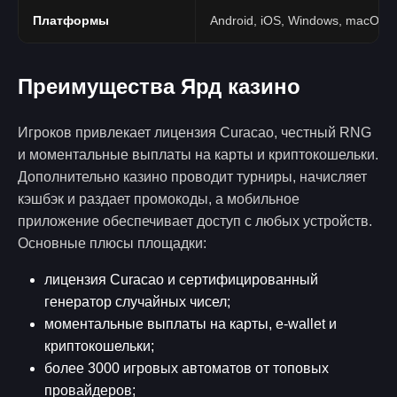
Платформы
Android, iOS, Windows, macOS
Преимущества Ярд казино
Игроков привлекает лицензия Curacao, честный RNG
и моментальные выплаты на карты и криптокошельки.
Дополнительно казино проводит турниры, начисляет
кэшбэк и раздает промокоды, а мобильное
приложение обеспечивает доступ с любых устройств.
Основные плюсы площадки:
лицензия Curacao и сертифицированный
генератор случайных чисел;
моментальные выплаты на карты, e-wallet и
криптокошельки;
более 3000 игровых автоматов от топовых
провайдеров;