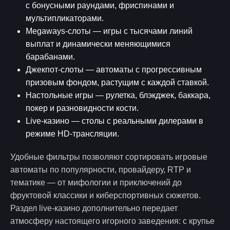
с бонусными раундами, фриспинами и
мультипликаторами.
Megaways-слоты — игры с тысячами линий
выплат и динамически меняющимися
барабанами.
Джекпот-слоты — автоматы с прогрессивным
призовым фондом, растущим с каждой ставкой.
Настольные игры — рулетка, блэкджек, баккара,
покер и разновидности кости.
Live-казино — столы с реальными дилерами в
режиме HD-трансляции.
Удобные фильтры позволяют сортировать игровые
автоматы по популярности, провайдеру, RTP и
тематике — от мифологии и приключений до
фруктовой классики и киберспортивных сюжетов.
Раздел live-казино дополнительно передает
атмосферу настоящего игорного заведения: с крупье