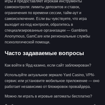
игры и предоставляет игрокам инструменты
самоконтроля: лимиты депозитов и ставок,
ограничения по времени сессии, тайм-аут и
самоисключение. Если вы чувствуете, что игра
выходит из-под контроля, обратитесь в
специализированные организации — Gamblers
Anonymous, GamCare или региональные службы
психологической помощи.
Часто задаваемые вопросы
Как войти в Ярд казино, если сайт заблокирован?
Используйте актуальное зеркало Yard Casino, VPN-
сервис или установите мобильное приложение — оно
работает независимо от блокировок провайдера.
Можно ли играть в игровые автоматы бесплатно?