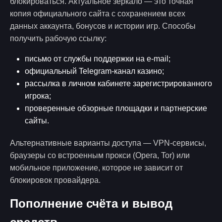
блокироваться. Актуальное зеркало — это точная
копия официального сайта с сохранением всех
данных аккаунта, бонусов и истории игр. Способы
получить рабочую ссылку:
письмо от службы поддержки на e-mail;
официальный Telegram-канал казино;
рассылка в личном кабинете зарегистрированного
игрока;
проверенные обзорные площадки и партнерские
сайты.
Альтернативные варианты доступа — VPN-сервисы,
браузеры со встроенным прокси (Opera, Tor) или
мобильное приложение, которое не зависит от
блокировок провайдера.
Пополнение счёта и вывод