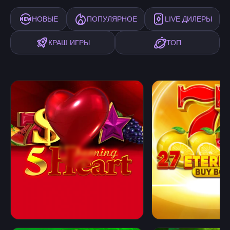
НОВЫЕ
ПОПУЛЯРНОЕ
LIVE ДИЛЕРЫ
КРАШ ИГРЫ
ТОП