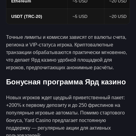
Ethereum
~5 USD
~20 USD
USDT (TRC-20)
~5 USD
~20 USD
Точные лимиты и комиссии зависят от валюты счета,
региона и VIP-статуса игрока. Криптовалютные
транзакции обрабатываются практически мгновенно,
что делает Ярд казино удобной площадкой для
игроков, предпочитающих анонимные расчёты.
Бонусная программа Ярд казино
Новых игроков ждет щедрый приветственный пакет:
+200% к первому депозиту и до 250 фриспинов на
популярные игровые автоматы. Помимо стартового
бонуса, Yard Casino предлагает постоянную
поддержку — регулярные акции для активных
пользователей: