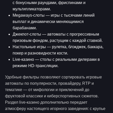
с бонусными раундами, фриспинами и
мультипликаторами.
Megaways-слоты — игры с тысячами линий
выплат и динамически меняющимися
барабанами.
Джекпот-слоты — автоматы с прогрессивным
призовым фондом, растущим с каждой ставкой.
Настольные игры — рулетка, блэкджек, баккара,
покер и разновидности кости.
Live-казино — столы с реальными дилерами в
режиме HD-трансляции.
Удобные фильтры позволяют сортировать игровые
автоматы по популярности, провайдеру, RTP и
тематике — от мифологии и приключений до
фруктовой классики и киберспортивных сюжетов.
Раздел live-казино дополнительно передает
атмосферу настоящего игорного заведения: с крупье