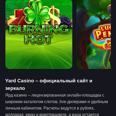
Yard Casino – официальный сайт и
зеркало
Ярд казино – лицензированная онлайн-площадка с
широким каталогом слотов, live-дилерами и удобным
личным кабинетом. Расчеты ведутся в рублях,
долларах, евро и криптовалюте, а вход остается