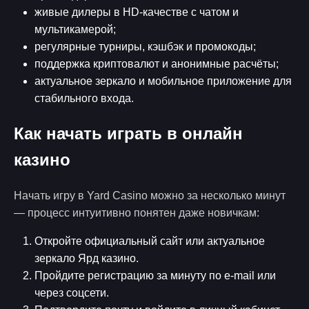
живые дилеры в HD-качестве с чатом и
мультикамерой;
регулярные турниры, кэшбэк и промокоды;
поддержка криптовалют и анонимные расчёты;
актуальное зеркало и мобильное приложение для
стабильного входа.
Как начать играть в онлайн
казино
Начать игру в Yard Casino можно за несколько минут
— процесс интуитивно понятен даже новичкам:
Откройте официальный сайт или актуальное
зеркало Ярд казино.
Пройдите регистрацию за минуту по e-mail или
через соцсети.