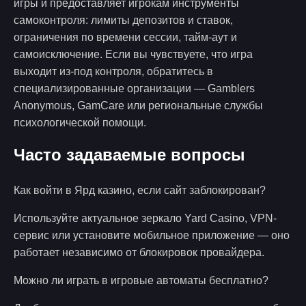
игры и предоставляет игрокам инструменты
самоконтроля: лимиты депозитов и ставок,
ограничения по времени сессии, тайм-аут и
самоисключение. Если вы чувствуете, что игра
выходит из-под контроля, обратитесь в
специализированные организации — Gamblers
Anonymous, GamCare или региональные службы
психологической помощи.
Часто задаваемые вопросы
Как войти в Ярд казино, если сайт заблокирован?
Используйте актуальное зеркало Yard Casino, VPN-
сервис или установите мобильное приложение — оно
работает независимо от блокировок провайдера.
Можно ли играть в игровые автоматы бесплатно?