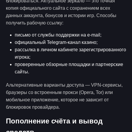
блокироваться. Актуальное зеркало — это точная
копия официального сайта с сохранением всех
данных аккаунта, бонусов и истории игр. Способы
получить рабочую ссылку:
письмо от службы поддержки на e-mail;
официальный Telegram-канал казино;
рассылка в личном кабинете зарегистрированного
игрока;
проверенные обзорные площадки и партнерские
сайты.
Альтернативные варианты доступа — VPN-сервисы,
браузеры со встроенным прокси (Opera, Tor) или
мобильное приложение, которое не зависит от
блокировок провайдера.
Пополнение счёта и вывод