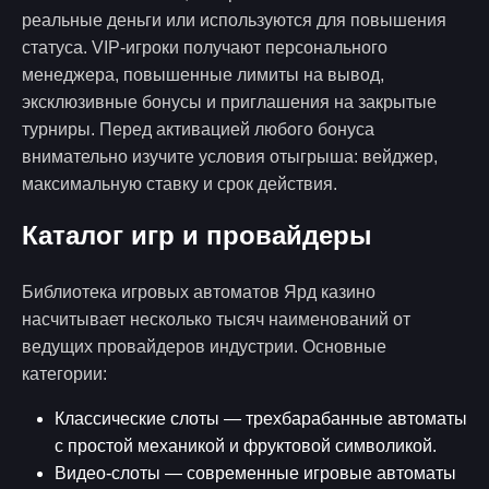
реальные деньги или используются для повышения
статуса. VIP-игроки получают персонального
менеджера, повышенные лимиты на вывод,
эксклюзивные бонусы и приглашения на закрытые
турниры. Перед активацией любого бонуса
внимательно изучите условия отыгрыша: вейджер,
максимальную ставку и срок действия.
Каталог игр и провайдеры
Библиотека игровых автоматов Ярд казино
насчитывает несколько тысяч наименований от
ведущих провайдеров индустрии. Основные
категории:
Классические слоты — трехбарабанные автоматы
с простой механикой и фруктовой символикой.
Видео-слоты — современные игровые автоматы