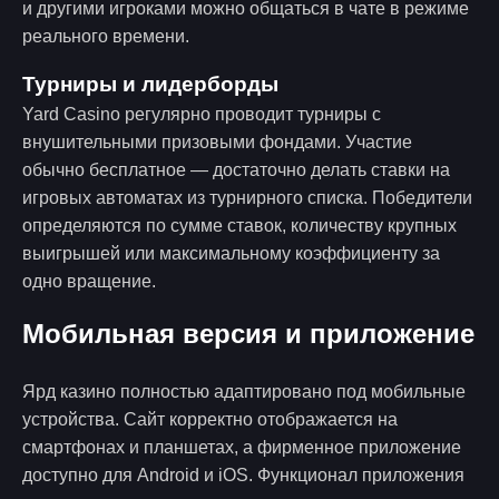
и другими игроками можно общаться в чате в режиме
реального времени.
Турниры и лидерборды
Yard Casino регулярно проводит турниры с
внушительными призовыми фондами. Участие
обычно бесплатное — достаточно делать ставки на
игровых автоматах из турнирного списка. Победители
определяются по сумме ставок, количеству крупных
выигрышей или максимальному коэффициенту за
одно вращение.
Мобильная версия и приложение
Ярд казино полностью адаптировано под мобильные
устройства. Сайт корректно отображается на
смартфонах и планшетах, а фирменное приложение
доступно для Android и iOS. Функционал приложения