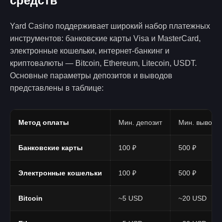
средств
Yard Casino поддерживает широкий набор платежных
инструментов: банковские карты Visa и MasterCard,
электронные кошельки, интернет-банкинг и
криптовалюты — Bitcoin, Ethereum, Litecoin, USDT.
Основные параметры депозитов и выводов
представлены в таблице:
Метод оплаты
Мин. депозит
Мин. вывод
Банковские карты
100 ₽
500 ₽
Электронные кошельки
100 ₽
500 ₽
Bitcoin
~5 USD
~20 USD