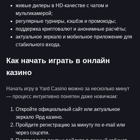
живые дилеры в HD-качестве с чатом и
мультикамерой;
регулярные турниры, кэшбэк и промокоды;
поддержка криптовалют и анонимные расчёты;
актуальное зеркало и мобильное приложение для
стабильного входа.
Как начать играть в онлайн
казино
Начать игру в Yard Casino можно за несколько минут
— процесс интуитивно понятен даже новичкам:
Откройте официальный сайт или актуальное
зеркало Ярд казино.
Пройдите регистрацию за минуту по e-mail или
через соцсети.