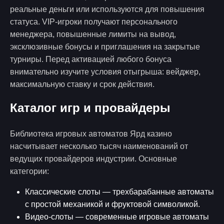
реальные деньги или используются для повышения
статуса. VIP-игроки получают персонального
менеджера, повышенные лимиты на вывод,
эксклюзивные бонусы и приглашения на закрытые
турниры. Перед активацией любого бонуса
внимательно изучите условия отыгрыша: вейджер,
максимальную ставку и срок действия.
Каталог игр и провайдеры
Библиотека игровых автоматов Ярд казино
насчитывает несколько тысяч наименований от
ведущих провайдеров индустрии. Основные
категории:
Классические слоты — трехбарабанные автоматы
с простой механикой и фруктовой символикой.
Видео-слоты — современные игровые автоматы