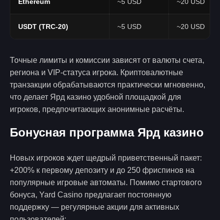
Ethereum
~5 USD
~20 USD
USDT (TRC-20)
~5 USD
~20 USD
Точные лимиты и комиссии зависят от валюты счета,
региона и VIP-статуса игрока. Криптовалютные
транзакции обрабатываются практически мгновенно,
что делает Ярд казино удобной площадкой для
игроков, предпочитающих анонимные расчёты.
Бонусная программа Ярд казино
Новых игроков ждет щедрый приветственный пакет:
+200% к первому депозиту и до 250 фриспинов на
популярные игровые автоматы. Помимо стартового
бонуса, Yard Casino предлагает постоянную
поддержку — регулярные акции для активных
пользователей: