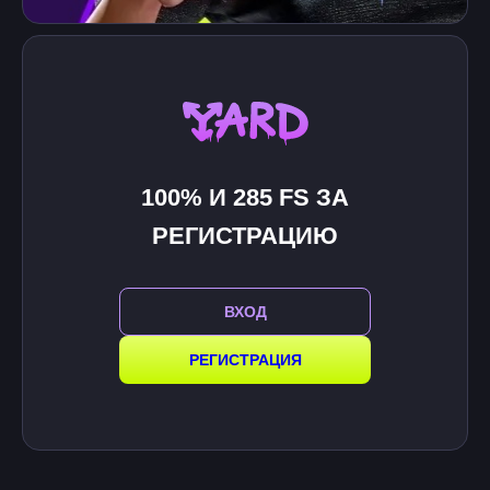
100% И 285 FS ЗА
РЕГИСТРАЦИЮ
ВХОД
РЕГИСТРАЦИЯ