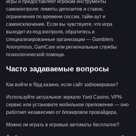
игры и предоставляет игрокам инструменты
самоконтроля: лимиты депозитов и ставок,
ограничения по времени сессии, тайм-аут и
самоисключение. Если вы чувствуете, что игра
выходит из-под контроля, обратитесь в
специализированные организации — Gamblers
Anonymous, GamCare или региональные службы
психологической помощи.
Часто задаваемые вопросы
Как войти в Ярд казино, если сайт заблокирован?
Используйте актуальное зеркало Yard Casino, VPN-
сервис или установите мобильное приложение — оно
работает независимо от блокировок провайдера.
Можно ли играть в игровые автоматы бесплатно?