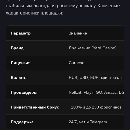
стабильным благодаря рабочему зеркалу. Ключевые
характеристики площадки:
Параметр
Значение
Бренд
Ярд казино (Yard Casino)
Лицензия
Curacao
Валюты
RUB, USD, EUR, криптовалюта
Провайдеры
NetEnt, Play'n GO, Amatic, BGam
Приветственный бонус
+200% и до 250 фриспинов
Поддержка
24/7, чат и Telegram