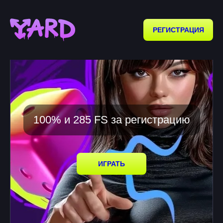
РЕГИСТРАЦИЯ
100% и 285 FS за регистрацию
ИГРАТЬ