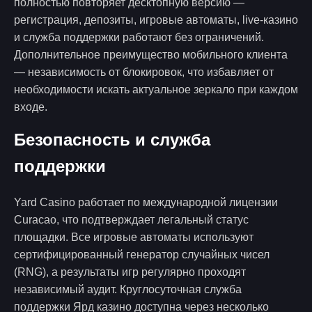
полностью повторяет десктопную версию —
регистрация, депозиты, игровые автоматы, live-казино
и служба поддержки работают без ограничений.
Дополнительное преимущество мобильного клиента
— независимость от блокировок, что избавляет от
необходимости искать актуальное зеркало при каждом
входе.
Безопасность и служба
поддержки
Yard Casino работает по международной лицензии
Curacao, что подтверждает легальный статус
площадки. Все игровые автоматы используют
сертифицированный генератор случайных чисел
(RNG), а результаты игр регулярно проходят
независимый аудит. Круглосуточная служба
поддержки Ярд казино доступна через несколько