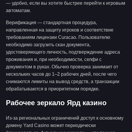
— удобно, если вы хотите быстрее перейти к игровым
автоматам.
Верификация — стандартная процедура,
направленная на защиту игроков и соответствие
требованиям лицензии Curacao. Пользователю
необходимо загрузить скан документа,
удостоверяющего личность, подтверждение адреса
проживания и, при необходимости, селфи с
документом в руках. Обычно проверка занимает от
нескольких часов до 1–2 рабочих дней, после чего
снимаются лимиты на вывод средств, а транзакции
обрабатываются в приоритетном порядке.
Рабочее зеркало Ярд казино
Из-за региональных ограничений доступ к основному
домену Yard Casino может периодически