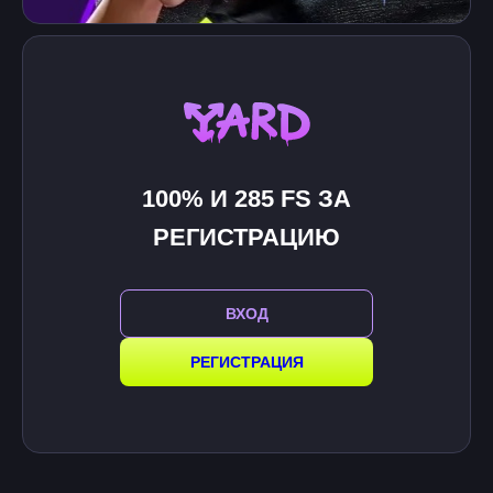
100% И 285 FS ЗА
РЕГИСТРАЦИЮ
ВХОД
РЕГИСТРАЦИЯ