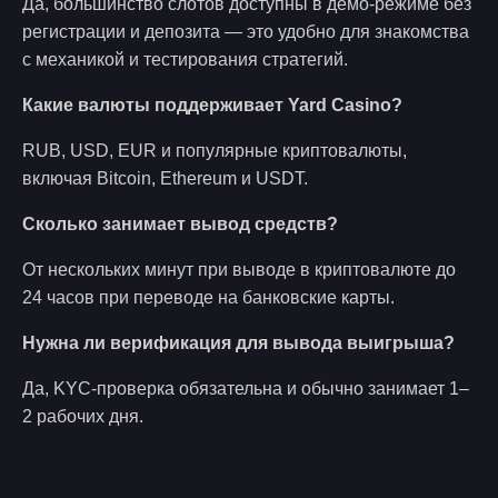
Да, большинство слотов доступны в демо-режиме без
регистрации и депозита — это удобно для знакомства
с механикой и тестирования стратегий.
Какие валюты поддерживает Yard Casino?
RUB, USD, EUR и популярные криптовалюты,
включая Bitcoin, Ethereum и USDT.
Сколько занимает вывод средств?
От нескольких минут при выводе в криптовалюте до
24 часов при переводе на банковские карты.
Нужна ли верификация для вывода выигрыша?
Да, KYC-проверка обязательна и обычно занимает 1–
2 рабочих дня.