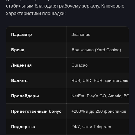
стабильным благодаря рабочему зеркалу. Ключевые
характеристики площадки:
Параметр
Значение
Бренд
Ярд казино (Yard Casino)
Лицензия
Curacao
Валюты
RUB, USD, EUR, криптовалюта
Провайдеры
NetEnt, Play'n GO, Amatic, BGam
Приветственный бонус
+200% и до 250 фриспинов
Поддержка
24/7, чат и Telegram