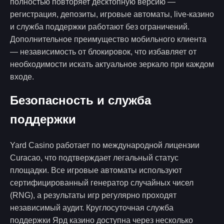
полностью повторяет десктопную версию —
регистрация, депозиты, игровые автоматы, live-казино
и служба поддержки работают без ограничений.
Дополнительное преимущество мобильного клиента
— независимость от блокировок, что избавляет от
необходимости искать актуальное зеркало при каждом
входе.
Безопасность и служба
поддержки
Yard Casino работает по международной лицензии
Curacao, что подтверждает легальный статус
площадки. Все игровые автоматы используют
сертифицированный генератор случайных чисел
(RNG), а результаты игр регулярно проходят
независимый аудит. Круглосуточная служба
поддержки Ярд казино доступна через несколько