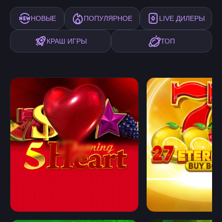
НОВЫЕ
ПОПУЛЯРНОЕ
LIVE ДИЛЕРЫ
КРАШ ИГРЫ
ТОП