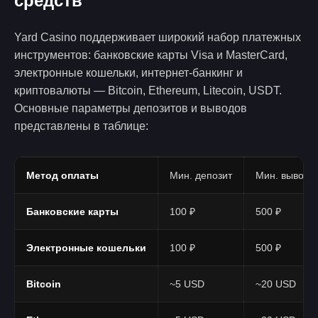
средств
Yard Casino поддерживает широкий набор платежных
инструментов: банковские карты Visa и MasterCard,
электронные кошельки, интернет-банкинг и
криптовалюты — Bitcoin, Ethereum, Litecoin, USDT.
Основные параметры депозитов и выводов
представлены в таблице:
Метод оплаты
Мин. депозит
Мин. вывод
Банковские карты
100 ₽
500 ₽
Электронные кошельки
100 ₽
500 ₽
Bitcoin
~5 USD
~20 USD