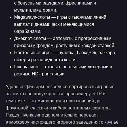
с бонусными раундами, фриспинами и
мультипликаторами.
Megaways-слоты — игры с тысячами линий
выплат и динамически меняющимися
барабанами.
Джекпот-слоты — автоматы с прогрессивным
призовым фондом, растущим с каждой ставкой.
Настольные игры — рулетка, блэкджек, баккара,
покер и разновидности кости.
Live-казино — столы с реальными дилерами в
режиме HD-трансляции.
Удобные фильтры позволяют сортировать игровые
автоматы по популярности, провайдеру, RTP и
тематике — от мифологии и приключений до
фруктовой классики и киберспортивных сюжетов.
Раздел live-казино дополнительно передает
атмосферу настоящего игорного заведения: с крупье