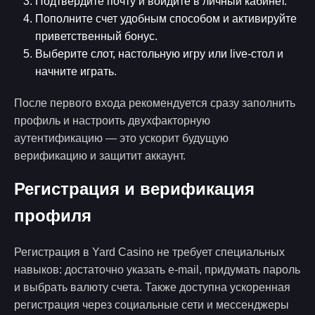
Подтвердите почту и войдите в личный кабинет.
Пополните счет удобным способом и активируйте
приветственный бонус.
Выберите слот, настольную игру или live-стол и
начните играть.
После первого входа рекомендуется сразу заполнить
профиль и настроить двухфакторную
аутентификацию — это ускорит будущую
верификацию и защитит аккаунт.
Регистрация и верификация
профиля
Регистрация в Yard Casino не требует специальных
навыков: достаточно указать e-mail, придумать пароль
и выбрать валюту счета. Также доступна ускоренная
регистрация через социальные сети и мессенджеры