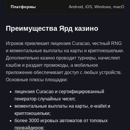
Платформы
Android, iOS, Windows, macOS
Преимущества Ярд казино
Игроков привлекает лицензия Curacao, честный RNG
и моментальные выплаты на карты и криптокошельки.
Дополнительно казино проводит турниры, начисляет
кэшбэк и раздает промокоды, а мобильное
приложение обеспечивает доступ с любых устройств.
Основные плюсы площадки:
лицензия Curacao и сертифицированный
генератор случайных чисел;
моментальные выплаты на карты, e-wallet и
криптокошельки;
более 3000 игровых автоматов от топовых
провайдеров;