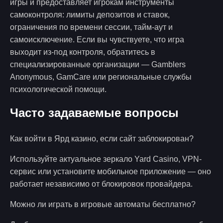
игры и предоставляет игрокам инструменты
самоконтроля: лимиты депозитов и ставок,
ограничения по времени сессии, тайм-аут и
самоисключение. Если вы чувствуете, что игра
выходит из-под контроля, обратитесь в
специализированные организации — Gamblers
Anonymous, GamCare или региональные службы
психологической помощи.
Часто задаваемые вопросы
Как войти в Ярд казино, если сайт заблокирован?
Используйте актуальное зеркало Yard Casino, VPN-
сервис или установите мобильное приложение — оно
работает независимо от блокировок провайдера.
Можно ли играть в игровые автоматы бесплатно?