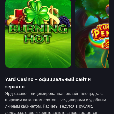
Yard Casino – официальный сайт и
зеркало
Ярд казино – лицензированная онлайн-площадка с
широким каталогом слотов, live-дилерами и удобным
личным кабинетом. Расчеты ведутся в рублях,
долларах, евро и криптовалюте, а вход остается