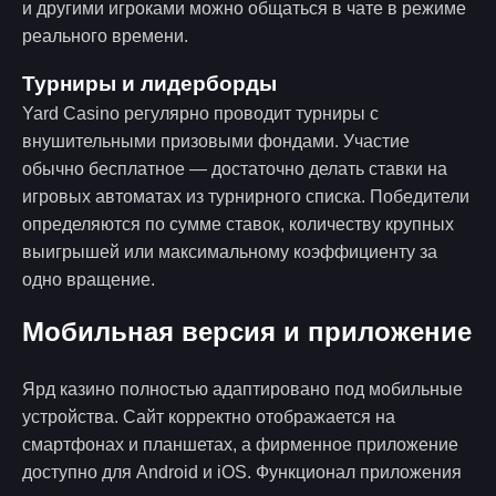
и другими игроками можно общаться в чате в режиме
реального времени.
Турниры и лидерборды
Yard Casino регулярно проводит турниры с
внушительными призовыми фондами. Участие
обычно бесплатное — достаточно делать ставки на
игровых автоматах из турнирного списка. Победители
определяются по сумме ставок, количеству крупных
выигрышей или максимальному коэффициенту за
одно вращение.
Мобильная версия и приложение
Ярд казино полностью адаптировано под мобильные
устройства. Сайт корректно отображается на
смартфонах и планшетах, а фирменное приложение
доступно для Android и iOS. Функционал приложения