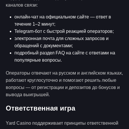
каналов связи:
онлайн-чат на официальном сайте — ответ в
течение 1–2 минут;
Telegram-бот с быстрой реакцией операторов;
электронная почта для сложных запросов и
обращений с документами;
подробный раздел FAQ на сайте с ответами на
популярные вопросы.
Операторы отвечают на русском и английском языках,
работают круглосуточно и помогают решить любые
вопросы — от регистрации и депозитов до бонусов и
вывода выигрышей.
Ответственная игра
Yard Casino поддерживает принципы ответственной