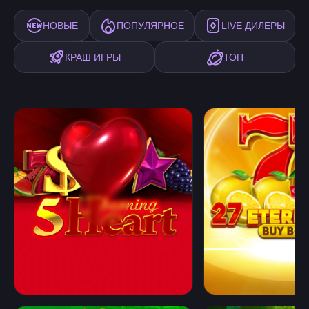
НОВЫЕ
ПОПУЛЯРНОЕ
LIVE ДИЛЕРЫ
КРАШ ИГРЫ
ТОП