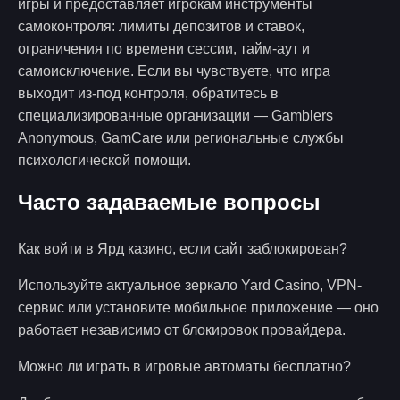
игры и предоставляет игрокам инструменты
самоконтроля: лимиты депозитов и ставок,
ограничения по времени сессии, тайм-аут и
самоисключение. Если вы чувствуете, что игра
выходит из-под контроля, обратитесь в
специализированные организации — Gamblers
Anonymous, GamCare или региональные службы
психологической помощи.
Часто задаваемые вопросы
Как войти в Ярд казино, если сайт заблокирован?
Используйте актуальное зеркало Yard Casino, VPN-
сервис или установите мобильное приложение — оно
работает независимо от блокировок провайдера.
Можно ли играть в игровые автоматы бесплатно?