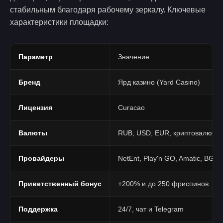
стабильным благодаря рабочему зеркалу. Ключевые
характеристики площадки:
Параметр
Значение
Бренд
Ярд казино (Yard Casino)
Лицензия
Curacao
Валюты
RUB, USD, EUR, криптовалюта
Провайдеры
NetEnt, Play'n GO, Amatic, BGam
Приветственный бонус
+200% и до 250 фриспинов
Поддержка
24/7, чат и Telegram