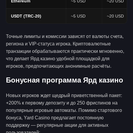
Ethereum
~5 USD
~20 USD
USDT (TRC-20)
~5 USD
~20 USD
Точные лимиты и комиссии зависят от валюты счета,
региона и VIP-статуса игрока. Криптовалютные
транзакции обрабатываются практически мгновенно,
что делает Ярд казино удобной площадкой для
игроков, предпочитающих анонимные расчёты.
Бонусная программа Ярд казино
Новых игроков ждет щедрый приветственный пакет:
+200% к первому депозиту и до 250 фриспинов на
популярные игровые автоматы. Помимо стартового
бонуса, Yard Casino предлагает постоянную
поддержку — регулярные акции для активных
пользователей: