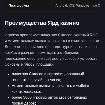
Платформы
Android, iOS, Windows, macOS
Преимущества Ярд казино
Игроков привлекает лицензия Curacao, честный RNG
и моментальные выплаты на карты и криптокошельки.
Дополнительно казино проводит турниры, начисляет
кэшбэк и раздает промокоды, а мобильное
приложение обеспечивает доступ с любых устройств.
Основные плюсы площадки:
лицензия Curacao и сертифицированный
генератор случайных чисел;
моментальные выплаты на карты, e-wallet и
криптокошельки;
более 3000 игровых автоматов от топовых
провайдеров;