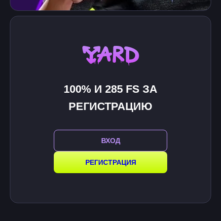
100% И 285 FS ЗА
РЕГИСТРАЦИЮ
ВХОД
РЕГИСТРАЦИЯ