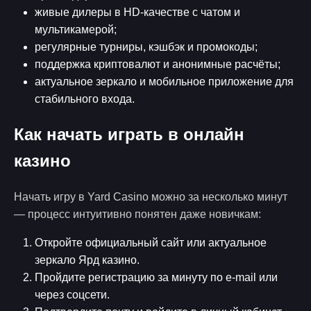
живые дилеры в HD-качестве с чатом и
мультикамерой;
регулярные турниры, кэшбэк и промокоды;
поддержка криптовалют и анонимные расчёты;
актуальное зеркало и мобильное приложение для
стабильного входа.
Как начать играть в онлайн
казино
Начать игру в Yard Casino можно за несколько минут
— процесс интуитивно понятен даже новичкам:
Откройте официальный сайт или актуальное
зеркало Ярд казино.
Пройдите регистрацию за минуту по e-mail или
через соцсети.