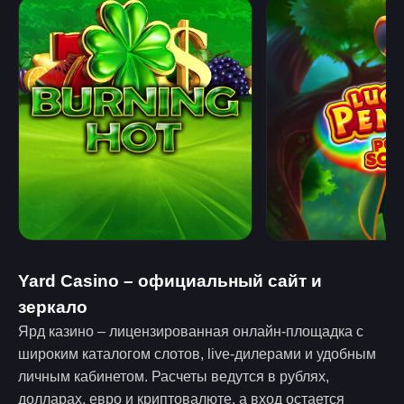
Yard Casino – официальный сайт и
зеркало
Ярд казино – лицензированная онлайн-площадка с
широким каталогом слотов, live-дилерами и удобным
личным кабинетом. Расчеты ведутся в рублях,
долларах, евро и криптовалюте, а вход остается