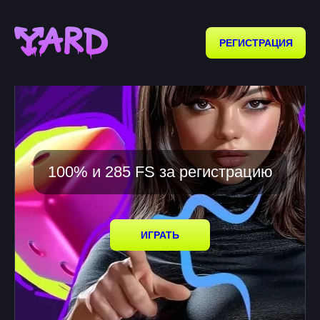
РЕГИСТРАЦИЯ
100% и 285 FS за регистрацию
ИГРАТЬ