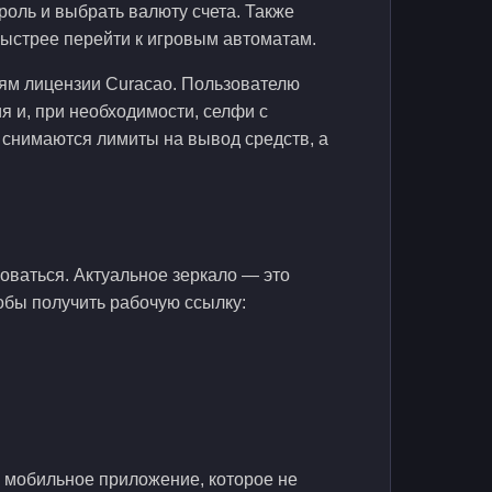
ароль и выбрать валюту счета. Также
быстрее перейти к игровым автоматам.
ям лицензии Curacao. Пользователю
я и, при необходимости, селфи с
о снимаются лимиты на вывод средств, а
оваться. Актуальное зеркало — это
обы получить рабочую ссылку:
и мобильное приложение, которое не