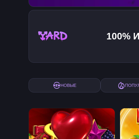
100% 
НОВЫЕ
ПОПУ