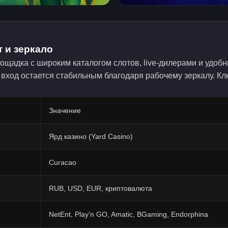
 и зеркало
ощадка с широким каталогом слотов, live-дилерами и удоб
а вход остается стабильным благодаря рабочему зеркалу. К
Значение
Ярд казино (Yard Casino)
Curacao
RUB, USD, EUR, криптовалюта
NetEnt, Play'n GO, Amatic, BGaming, Endorphina