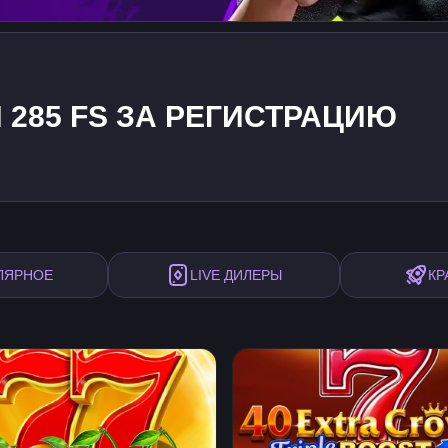
И 285 FS ЗА РЕГИСТРАЦИЮ
ЛЯРНОЕ
LIVE ДИЛЕРЫ
КР