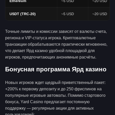
Ethereum
~5 USD
~20 USD
USDT (TRC-20)
~5 USD
~20 USD
Точные лимиты и комиссии зависят от валюты счета,
региона и VIP-статуса игрока. Криптовалютные
транзакции обрабатываются практически мгновенно,
что делает Ярд казино удобной площадкой для
игроков, предпочитающих анонимные расчёты.
Бонусная программа Ярд казино
Новых игроков ждет щедрый приветственный пакет:
+200% к первому депозиту и до 250 фриспинов на
популярные игровые автоматы. Помимо стартового
бонуса, Yard Casino предлагает постоянную
поддержку — регулярные акции для активных
пользователей: