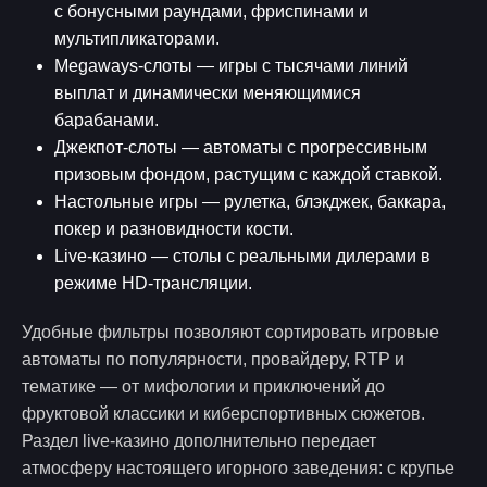
с бонусными раундами, фриспинами и
мультипликаторами.
Megaways-слоты — игры с тысячами линий
выплат и динамически меняющимися
барабанами.
Джекпот-слоты — автоматы с прогрессивным
призовым фондом, растущим с каждой ставкой.
Настольные игры — рулетка, блэкджек, баккара,
покер и разновидности кости.
Live-казино — столы с реальными дилерами в
режиме HD-трансляции.
Удобные фильтры позволяют сортировать игровые
автоматы по популярности, провайдеру, RTP и
тематике — от мифологии и приключений до
фруктовой классики и киберспортивных сюжетов.
Раздел live-казино дополнительно передает
атмосферу настоящего игорного заведения: с крупье