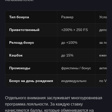
Тип бонуса
Размер
Услови
Приветственный
+200% + 250 FS
депозит
Релоад-бонус
до +100%
за пов
Кэшбэк
до 15%
еженед
Промокоды
фриспины / бонус
активац
Бонус на день рождения
индивидуально
по VIP-
Отдельного внимания заслуживает многоуровневая
программа лояльности. За каждую ставку
начисляются баллы, которые обмениваются на