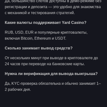
Да, большинство слотов доступны в демо-режиме без
регистрации и депозита — это удобно для знакомства
с механикой и тестирования стратегий.
Какие валюты поддерживает Yard Casino?
RUB, USD, EUR и популярные криптовалюты,
включая Bitcoin, Ethereum и USDT.
Сколько занимает вывод средств?
От нескольких минут при выводе в криптовалюте до
24 часов при переводе на банковские карты.
Нужна ли верификация для вывода выигрыша?
Да, KYC-проверка обязательна и обычно занимает 1–
2 рабочих дня.