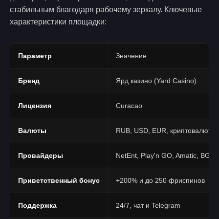
стабильным благодаря рабочему зеркалу. Ключевые
характеристики площадки:
Параметр
Значение
Бренд
Ярд казино (Yard Casino)
Лицензия
Curacao
Валюты
RUB, USD, EUR, криптовалюта
Провайдеры
NetEnt, Play'n GO, Amatic, BGam
Приветственный бонус
+200% и до 250 фриспинов
Поддержка
24/7, чат и Telegram