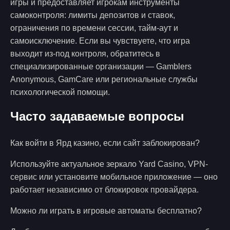
игры и предоставляет игрокам инструменты
самоконтроля: лимиты депозитов и ставок,
ограничения по времени сессии, тайм-аут и
самоисключение. Если вы чувствуете, что игра
выходит из-под контроля, обратитесь в
специализированные организации — Gamblers
Anonymous, GamCare или региональные службы
психологической помощи.
Часто задаваемые вопросы
Как войти в Ярд казино, если сайт заблокирован?
Используйте актуальное зеркало Yard Casino, VPN-
сервис или установите мобильное приложение — оно
работает независимо от блокировок провайдера.
Можно ли играть в игровые автоматы бесплатно?