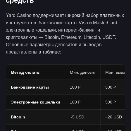
средств
Yard Casino поддерживает широкий набор платежных
инструментов: банковские карты Visa и MasterCard,
электронные кошельки, интернет-банкинг и
криптовалюты — Bitcoin, Ethereum, Litecoin, USDT.
Основные параметры депозитов и выводов
представлены в таблице:
Метод оплаты
Мин. депозит
Мин. вывод
Банковские карты
100 ₽
500 ₽
Электронные кошельки
100 ₽
500 ₽
Bitcoin
~5 USD
~20 USD