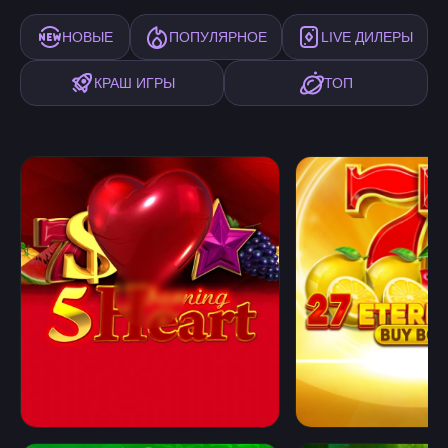
НОВЫЕ
ПОПУЛЯРНОЕ
LIVE ДИЛЕРЫ
КРАШ ИГРЫ
ТОП