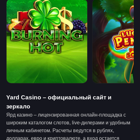
Yard Casino – официальный сайт и
зеркало
Ярд казино – лицензированная онлайн-площадка с
широким каталогом слотов, live-дилерами и удобным
личным кабинетом. Расчеты ведутся в рублях,
долларах, евро и криптовалюте, а вход остается