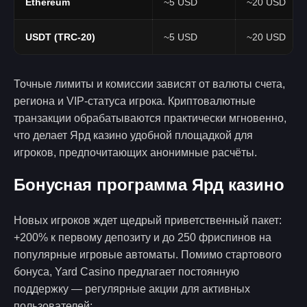
Ethereum
~5 USD
~20 USD
USDT (TRC-20)
~5 USD
~20 USD
Точные лимиты и комиссии зависят от валюты счета,
региона и VIP-статуса игрока. Криптовалютные
транзакции обрабатываются практически мгновенно,
что делает Ярд казино удобной площадкой для
игроков, предпочитающих анонимные расчёты.
Бонусная программа Ярд казино
Новых игроков ждет щедрый приветственный пакет:
+200% к первому депозиту и до 250 фриспинов на
популярные игровые автоматы. Помимо стартового
бонуса, Yard Casino предлагает постоянную
поддержку — регулярные акции для активных
пользователей: