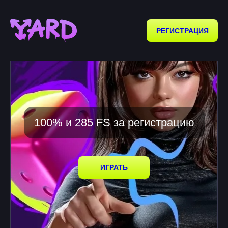
РЕГИСТРАЦИЯ
100% и 285 FS за регистрацию
ИГРАТЬ