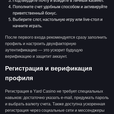
Подтвердите почту и войдите в личный кабинет.
Пополните счет удобным способом и активируйте
приветственный бонус.
Выберите слот, настольную игру или live-стол и
начните играть.
После первого входа рекомендуется сразу заполнить
профиль и настроить двухфакторную
аутентификацию — это ускорит будущую
верификацию и защитит аккаунт.
Регистрация и верификация
профиля
Регистрация в Yard Casino не требует специальных
навыков: достаточно указать e-mail, придумать пароль
и выбрать валюту счета. Также доступна ускоренная
регистрация через социальные сети и мессенджеры