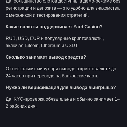
Да, большинство слотов доступны в демо-режиме без
регистрации и депозита — это удобно для знакомства
с механикой и тестирования стратегий.
Какие валюты поддерживает Yard Casino?
RUB, USD, EUR и популярные криптовалюты,
включая Bitcoin, Ethereum и USDT.
Сколько занимает вывод средств?
От нескольких минут при выводе в криптовалюте до
24 часов при переводе на банковские карты.
Нужна ли верификация для вывода выигрыша?
Да, KYC-проверка обязательна и обычно занимает 1–
2 рабочих дня.