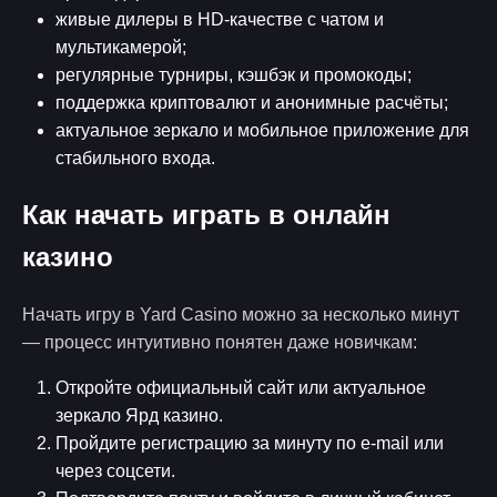
живые дилеры в HD-качестве с чатом и
мультикамерой;
регулярные турниры, кэшбэк и промокоды;
поддержка криптовалют и анонимные расчёты;
актуальное зеркало и мобильное приложение для
стабильного входа.
Как начать играть в онлайн
казино
Начать игру в Yard Casino можно за несколько минут
— процесс интуитивно понятен даже новичкам:
Откройте официальный сайт или актуальное
зеркало Ярд казино.
Пройдите регистрацию за минуту по e-mail или
через соцсети.