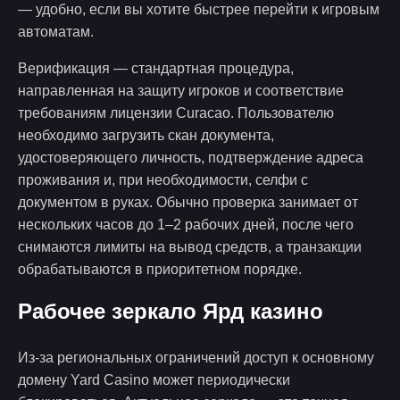
— удобно, если вы хотите быстрее перейти к игровым
автоматам.
Верификация — стандартная процедура,
направленная на защиту игроков и соответствие
требованиям лицензии Curacao. Пользователю
необходимо загрузить скан документа,
удостоверяющего личность, подтверждение адреса
проживания и, при необходимости, селфи с
документом в руках. Обычно проверка занимает от
нескольких часов до 1–2 рабочих дней, после чего
снимаются лимиты на вывод средств, а транзакции
обрабатываются в приоритетном порядке.
Рабочее зеркало Ярд казино
Из-за региональных ограничений доступ к основному
домену Yard Casino может периодически