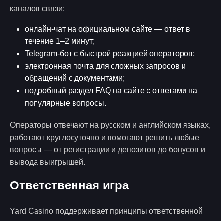
каналов связи:
онлайн-чат на официальном сайте — ответ в
течение 1–2 минут;
Telegram-бот с быстрой реакцией операторов;
электронная почта для сложных запросов и
обращений с документами;
подробный раздел FAQ на сайте с ответами на
популярные вопросы.
Операторы отвечают на русском и английском языках,
работают круглосуточно и помогают решить любые
вопросы — от регистрации и депозитов до бонусов и
вывода выигрышей.
Ответственная игра
Yard Casino поддерживает принципы ответственной