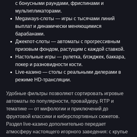
с бонусными раундами, фриспинами и
мультипликаторами.
Megaways-слоты — игры с тысячами линий
выплат и динамически меняющимися
барабанами.
Джекпот-слоты — автоматы с прогрессивным
призовым фондом, растущим с каждой ставкой.
Настольные игры — рулетка, блэкджек, баккара,
покер и разновидности кости.
Live-казино — столы с реальными дилерами в
режиме HD-трансляции.
Удобные фильтры позволяют сортировать игровые
автоматы по популярности, провайдеру, RTP и
тематике — от мифологии и приключений до
фруктовой классики и киберспортивных сюжетов.
Раздел live-казино дополнительно передает
атмосферу настоящего игорного заведения: с крупье