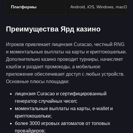
Платформы
Android, iOS, Windows, macOS
Преимущества Ярд казино
Игроков привлекает лицензия Curacao, честный RNG
и моментальные выплаты на карты и криптокошельки.
Дополнительно казино проводит турниры, начисляет
кэшбэк и раздает промокоды, а мобильное
приложение обеспечивает доступ с любых устройств.
Основные плюсы площадки:
лицензия Curacao и сертифицированный
генератор случайных чисел;
моментальные выплаты на карты, e-wallet и
криптокошельки;
более 3000 игровых автоматов от топовых
провайдеров;