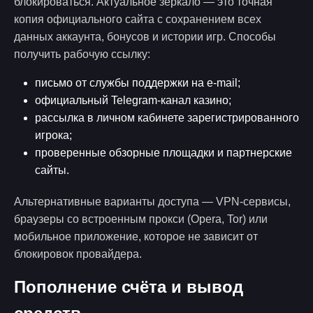
блокироваться. Актуальное зеркало — это точная
копия официального сайта с сохранением всех
данных аккаунта, бонусов и истории игр. Способы
получить рабочую ссылку:
письмо от службы поддержки на e-mail;
официальный Telegram-канал казино;
рассылка в личном кабинете зарегистрированного
игрока;
проверенные обзорные площадки и партнерские
сайты.
Альтернативные варианты доступа — VPN-сервисы,
браузеры со встроенным прокси (Opera, Tor) или
мобильное приложение, которое не зависит от
блокировок провайдера.
Пополнение счёта и вывод