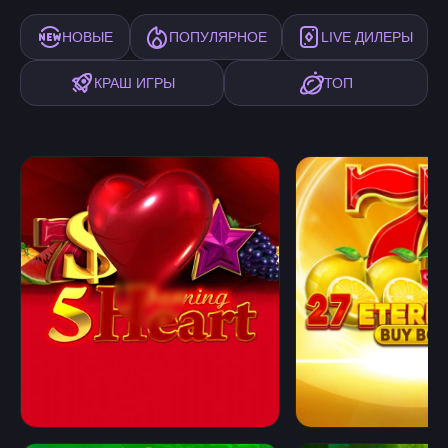
НОВЫЕ
ПОПУЛЯРНОЕ
LIVE ДИЛЕРЫ
КРАШ ИГРЫ
ТОП