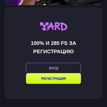
100% И 285 FS ЗА
РЕГИСТРАЦИЮ
ВХОД
РЕГИСТРАЦИЯ