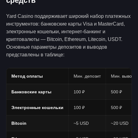
средств
Yard Casino поддерживает широкий набор платежных
инструментов: банковские карты Visa и MasterCard,
электронные кошельки, интернет-банкинг и
криптовалюты — Bitcoin, Ethereum, Litecoin, USDT.
Основные параметры депозитов и выводов
представлены в таблице:
Метод оплаты
Мин. депозит
Мин. вывод
Банковские карты
100 ₽
500 ₽
Электронные кошельки
100 ₽
500 ₽
Bitcoin
~5 USD
~20 USD