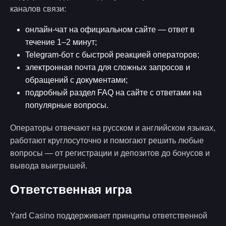
каналов связи:
онлайн-чат на официальном сайте — ответ в
течение 1–2 минут;
Telegram-бот с быстрой реакцией операторов;
электронная почта для сложных запросов и
обращений с документами;
подробный раздел FAQ на сайте с ответами на
популярные вопросы.
Операторы отвечают на русском и английском языках,
работают круглосуточно и помогают решить любые
вопросы — от регистрации и депозитов до бонусов и
вывода выигрышей.
Ответственная игра
Yard Casino поддерживает принципы ответственной