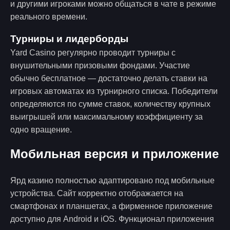
и другими игроками можно общаться в чате в режиме
реального времени.
Турниры и лидерборды
Yard Casino регулярно проводит турниры с
внушительными призовыми фондами. Участие
обычно бесплатное — достаточно делать ставки на
игровых автоматах из турнирного списка. Победители
определяются по сумме ставок, количеству крупных
выигрышей или максимальному коэффициенту за
одно вращение.
Мобильная версия и приложение
Ярд казино полностью адаптировано под мобильные
устройства. Сайт корректно отображается на
смартфонах и планшетах, а фирменное приложение
доступно для Android и iOS. Функционал приложения