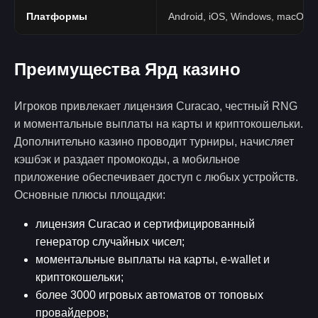
Платформы
Android, iOS, Windows, macOS
Преимущества Ярд казино
Игроков привлекает лицензия Curacao, честный RNG
и моментальные выплаты на карты и криптокошельки.
Дополнительно казино проводит турниры, начисляет
кэшбэк и раздает промокоды, а мобильное
приложение обеспечивает доступ с любых устройств.
Основные плюсы площадки:
лицензия Curacao и сертифицированный
генератор случайных чисел;
моментальные выплаты на карты, e-wallet и
криптокошельки;
более 3000 игровых автоматов от топовых
провайдеров;