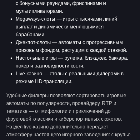
с бонусными раундами, фриспинами и
мультипликаторами.
Megaways-слоты — игры с тысячами линий
выплат и динамически меняющимися
барабанами.
Джекпот-слоты — автоматы с прогрессивным
призовым фондом, растущим с каждой ставкой.
Настольные игры — рулетка, блэкджек, баккара,
покер и разновидности кости.
Live-казино — столы с реальными дилерами в
режиме HD-трансляции.
Удобные фильтры позволяют сортировать игровые
автоматы по популярности, провайдеру, RTP и
тематике — от мифологии и приключений до
фруктовой классики и киберспортивных сюжетов.
Раздел live-казино дополнительно передает
атмосферу настоящего игорного заведения: с крупье