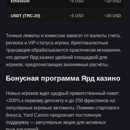
Ethereum
~5 USD
~20 USD
USDT (TRC-20)
~5 USD
~20 USD
Точные лимиты и комиссии зависят от валюты счета,
региона и VIP-статуса игрока. Криптовалютные
транзакции обрабатываются практически мгновенно,
что делает Ярд казино удобной площадкой для
игроков, предпочитающих анонимные расчёты.
Бонусная программа Ярд казино
Новых игроков ждет щедрый приветственный пакет:
+200% к первому депозиту и до 250 фриспинов на
популярные игровые автоматы. Помимо стартового
бонуса, Yard Casino предлагает постоянную
поддержку — регулярные акции для активных
пользователей: