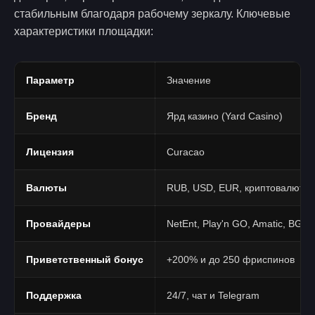
стабильным благодаря рабочему зеркалу. Ключевые
характеристики площадки:
Параметр
Значение
Бренд
Ярд казино (Yard Casino)
Лицензия
Curacao
Валюты
RUB, USD, EUR, криптовалюта
Провайдеры
NetEnt, Play'n GO, Amatic, BGam
Приветственный бонус
+200% и до 250 фриспинов
Поддержка
24/7, чат и Telegram