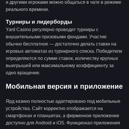
и другими игроками можно общаться в чате в режиме
реального времени.
Турниры и лидерборды
Yard Casino регулярно проводит турниры с
внушительными призовыми фондами. Участие
обычно бесплатное — достаточно делать ставки на
игровых автоматах из турнирного списка. Победители
определяются по сумме ставок, количеству крупных
выигрышей или максимальному коэффициенту за
одно вращение.
Мобильная версия и приложение
Ярд казино полностью адаптировано под мобильные
устройства. Сайт корректно отображается на
смартфонах и планшетах, а фирменное приложение
доступно для Android и iOS. Функционал приложения