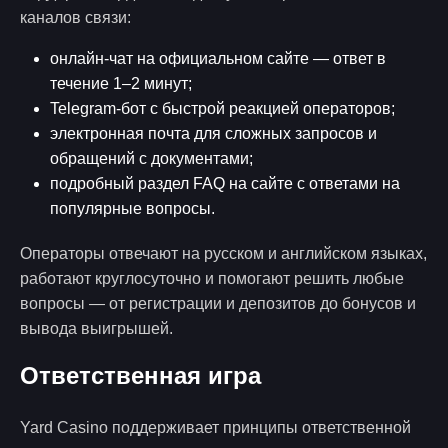
каналов связи:
онлайн-чат на официальном сайте — ответ в
течение 1–2 минут;
Telegram-бот с быстрой реакцией операторов;
электронная почта для сложных запросов и
обращений с документами;
подробный раздел FAQ на сайте с ответами на
популярные вопросы.
Операторы отвечают на русском и английском языках,
работают круглосуточно и помогают решить любые
вопросы — от регистрации и депозитов до бонусов и
вывода выигрышей.
Ответственная игра
Yard Casino поддерживает принципы ответственной