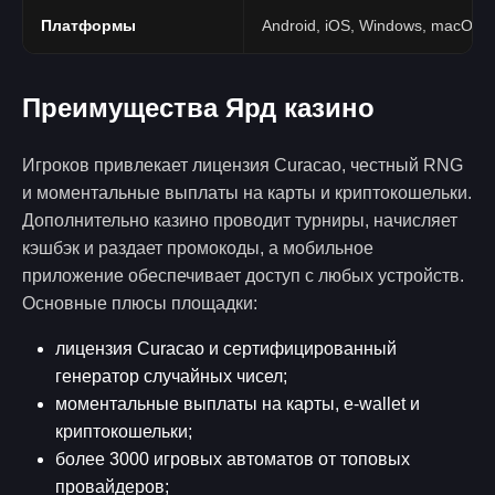
Платформы
Android, iOS, Windows, macOS
Преимущества Ярд казино
Игроков привлекает лицензия Curacao, честный RNG
и моментальные выплаты на карты и криптокошельки.
Дополнительно казино проводит турниры, начисляет
кэшбэк и раздает промокоды, а мобильное
приложение обеспечивает доступ с любых устройств.
Основные плюсы площадки:
лицензия Curacao и сертифицированный
генератор случайных чисел;
моментальные выплаты на карты, e-wallet и
криптокошельки;
более 3000 игровых автоматов от топовых
провайдеров;