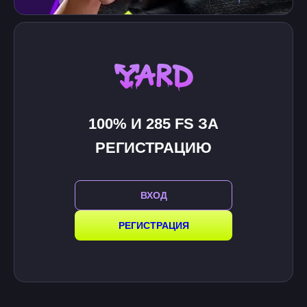
100% И 285 FS ЗА
РЕГИСТРАЦИЮ
ВХОД
РЕГИСТРАЦИЯ