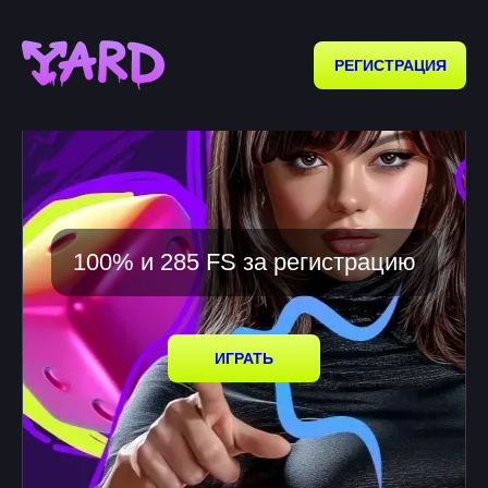
РЕГИСТРАЦИЯ
100% и 285 FS за регистрацию
ИГРАТЬ