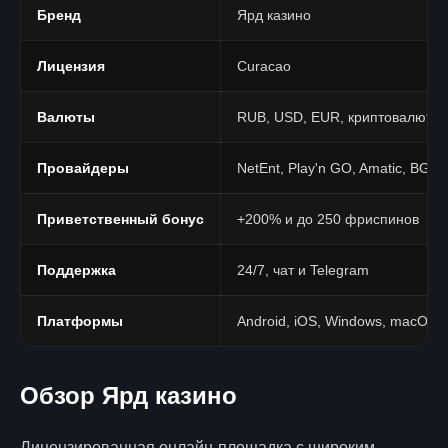
Бренд
Ярд казино
Лицензия
Curacao
Валюты
RUB, USD, EUR, криптовалюта
Провайдеры
NetEnt, Play'n GO, Amatic, BGam
Приветственный бонус
+200% и до 250 фриспинов
Поддержка
24/7, чат и Telegram
Платформы
Android, iOS, Windows, macOS
Обзор Ярд казино
Лицензированная онлайн-площадка с широким