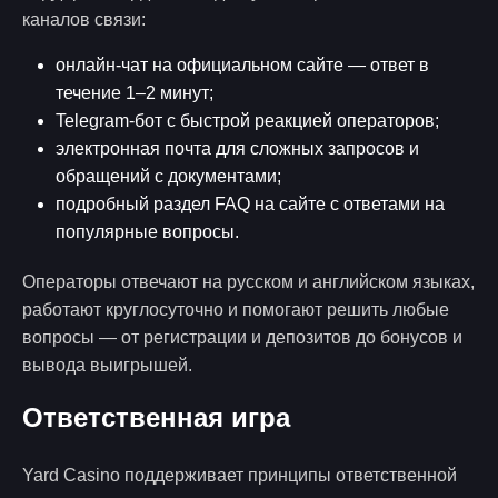
каналов связи:
онлайн-чат на официальном сайте — ответ в
течение 1–2 минут;
Telegram-бот с быстрой реакцией операторов;
электронная почта для сложных запросов и
обращений с документами;
подробный раздел FAQ на сайте с ответами на
популярные вопросы.
Операторы отвечают на русском и английском языках,
работают круглосуточно и помогают решить любые
вопросы — от регистрации и депозитов до бонусов и
вывода выигрышей.
Ответственная игра
Yard Casino поддерживает принципы ответственной