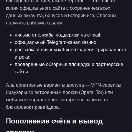
блокироваться. Актуальное зеркало — это точная
копия официального сайта с сохранением всех
данных аккаунта, бонусов и истории игр. Способы
получить рабочую ссылку:
письмо от службы поддержки на e-mail;
официальный Telegram-канал казино;
рассылка в личном кабинете зарегистрированного
игрока;
проверенные обзорные площадки и партнерские
сайты.
Альтернативные варианты доступа — VPN-сервисы,
браузеры со встроенным прокси (Opera, Tor) или
мобильное приложение, которое не зависит от
блокировок провайдера.
Пополнение счёта и вывод