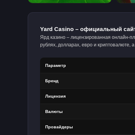
Yard Casino – официальный сайт
Ярд казино – лицензированная онлайн-пл
рублях, долларах, евро и криптовалюте, 
Параметр
Бренд
Лицензия
Валюты
Провайдеры