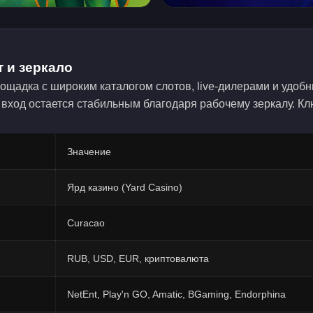
 и зеркало
ощадка с широким каталогом слотов, live-дилерами и удоб
а вход остается стабильным благодаря рабочему зеркалу. К
Значение
Ярд казино (Yard Casino)
Curacao
RUB, USD, EUR, криптовалюта
NetEnt, Play'n GO, Amatic, BGaming, Endorphina