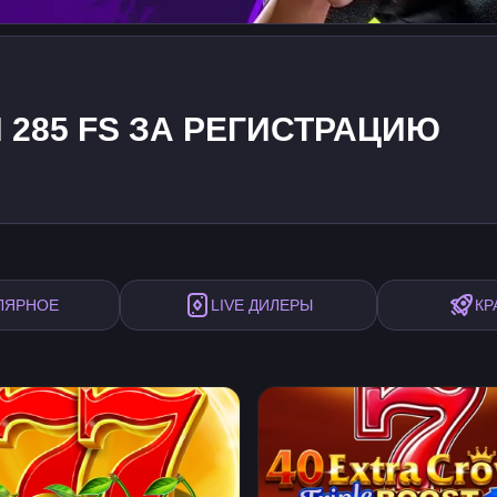
И 285 FS ЗА РЕГИСТРАЦИЮ
ЛЯРНОЕ
LIVE ДИЛЕРЫ
КР