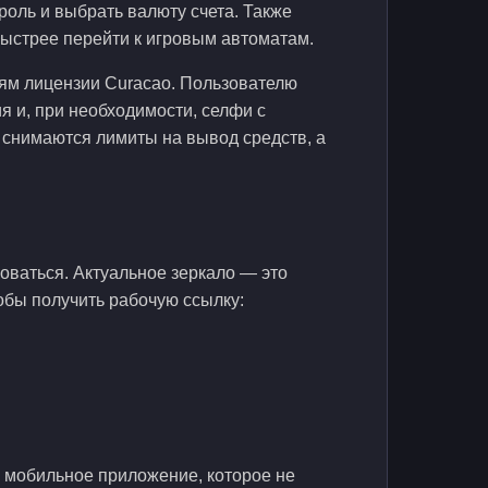
ароль и выбрать валюту счета. Также
быстрее перейти к игровым автоматам.
ям лицензии Curacao. Пользователю
я и, при необходимости, селфи с
о снимаются лимиты на вывод средств, а
оваться. Актуальное зеркало — это
обы получить рабочую ссылку:
и мобильное приложение, которое не