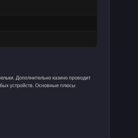
ельки. Дополнительно казино проводит
юбых устройств. Основные плюсы