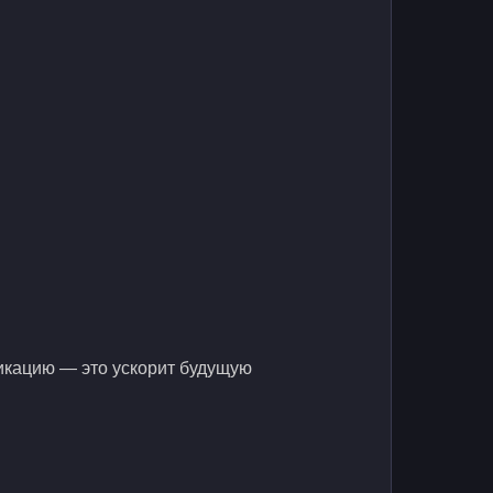
икацию — это ускорит будущую