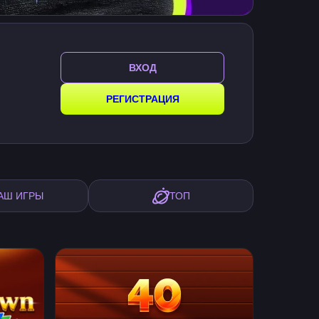
ВХОД
РЕГИСТРАЦИЯ
АШ ИГРЫ
ТОП