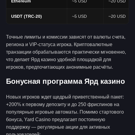
Ethereum
~5 USD
~20 USD
USDT (TRC-20)
~5 USD
~20 USD
Точные лимиты и комиссии зависят от валюты счета,
региона и VIP-статуса игрока. Криптовалютные
транзакции обрабатываются практически мгновенно,
что делает Ярд казино удобной площадкой для
игроков, предпочитающих анонимные расчёты.
Бонусная программа Ярд казино
Новых игроков ждет щедрый приветственный пакет:
+200% к первому депозиту и до 250 фриспинов на
популярные игровые автоматы. Помимо стартового
бонуса, Yard Casino предлагает постоянную
поддержку — регулярные акции для активных
пользователей: