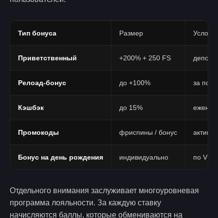
Тип бонуса
Размер
Услови
Приветственный
+200% + 250 FS
депозит
Релоад-бонус
до +100%
за пов
Кэшбэк
до 15%
еженед
Промокоды
фриспины / бонус
активац
Бонус на день рождения
индивидуально
по VIP-
Отдельного внимания заслуживает многоуровневая
программа лояльности. За каждую ставку
начисляются баллы, которые обмениваются на