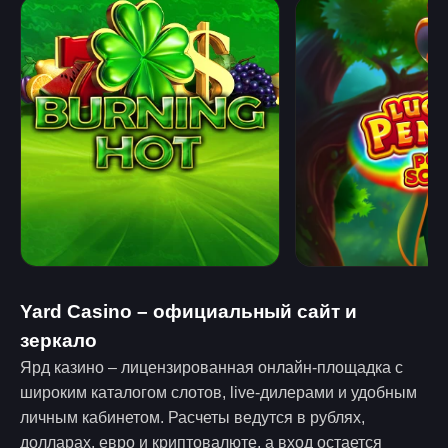
Yard Casino – официальный сайт и
зеркало
Ярд казино – лицензированная онлайн-площадка с
широким каталогом слотов, live-дилерами и удобным
личным кабинетом. Расчеты ведутся в рублях,
долларах, евро и криптовалюте, а вход остается