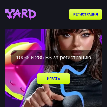
РЕГИСТРАЦИЯ
100% и 285 FS за регистрацию
ИГРАТЬ