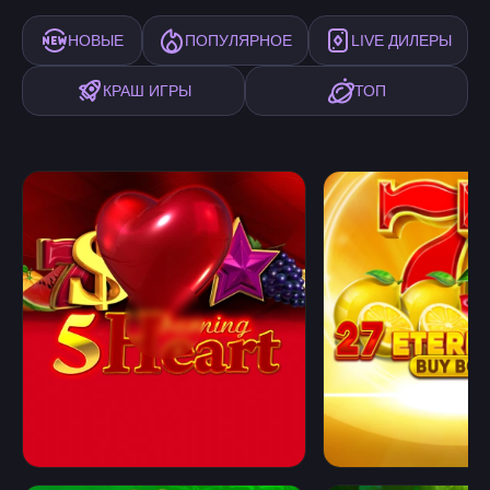
НОВЫЕ
ПОПУЛЯРНОЕ
LIVE ДИЛЕРЫ
КРАШ ИГРЫ
ТОП