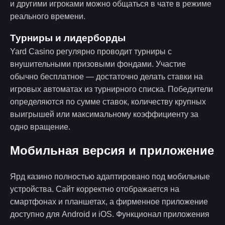
и другими игроками можно общаться в чате в режиме
реального времени.
Турниры и лидерборды
Yard Casino регулярно проводит турниры с
внушительными призовыми фондами. Участие
обычно бесплатное — достаточно делать ставки на
игровых автоматах из турнирного списка. Победители
определяются по сумме ставок, количеству крупных
выигрышей или максимальному коэффициенту за
одно вращение.
Мобильная версия и приложение
Ярд казино полностью адаптировано под мобильные
устройства. Сайт корректно отображается на
смартфонах и планшетах, а фирменное приложение
доступно для Android и iOS. Функционал приложения