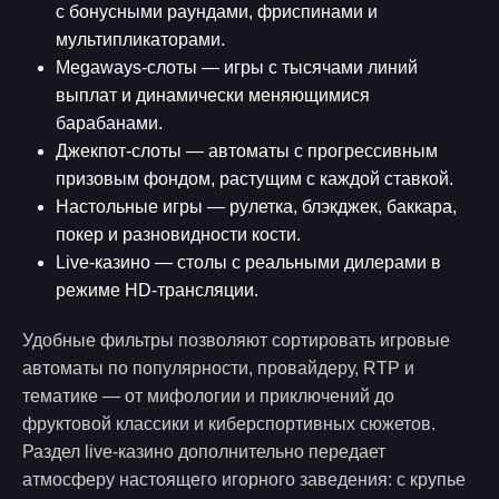
с бонусными раундами, фриспинами и
мультипликаторами.
Megaways-слоты — игры с тысячами линий
выплат и динамически меняющимися
барабанами.
Джекпот-слоты — автоматы с прогрессивным
призовым фондом, растущим с каждой ставкой.
Настольные игры — рулетка, блэкджек, баккара,
покер и разновидности кости.
Live-казино — столы с реальными дилерами в
режиме HD-трансляции.
Удобные фильтры позволяют сортировать игровые
автоматы по популярности, провайдеру, RTP и
тематике — от мифологии и приключений до
фруктовой классики и киберспортивных сюжетов.
Раздел live-казино дополнительно передает
атмосферу настоящего игорного заведения: с крупье