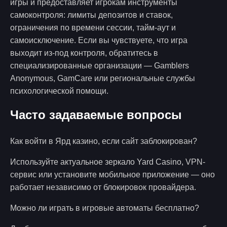
игры и предоставляет игрокам инструменты
самоконтроля: лимиты депозитов и ставок,
ограничения по времени сессии, тайм-аут и
самоисключение. Если вы чувствуете, что игра
выходит из-под контроля, обратитесь в
специализированные организации — Gamblers
Anonymous, GamCare или региональные службы
психологической помощи.
Часто задаваемые вопросы
Как войти в Ярд казино, если сайт заблокирован?
Используйте актуальное зеркало Yard Casino, VPN-
сервис или установите мобильное приложение — оно
работает независимо от блокировок провайдера.
Можно ли играть в игровые автоматы бесплатно?