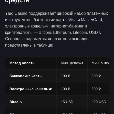
средств
Yard Casino поддерживает широкий набор платежных
инструментов: банковские карты Visa и MasterCard,
электронные кошельки, интернет-банкинг и
криптовалюты — Bitcoin, Ethereum, Litecoin, USDT.
Основные параметры депозитов и выводов
представлены в таблице:
Метод оплаты
Мин. депозит
Мин. вывод
Банковские карты
100 ₽
500 ₽
Электронные кошельки
100 ₽
500 ₽
Bitcoin
~5 USD
~20 USD