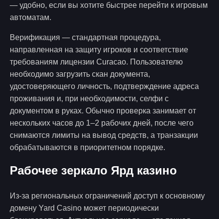
— удобно, если вы хотите быстрее перейти к игровым
автоматам.
Верификация — стандартная процедура,
направленная на защиту игроков и соответствие
требованиям лицензии Curacao. Пользователю
необходимо загрузить скан документа,
удостоверяющего личность, подтверждение адреса
проживания и, при необходимости, селфи с
документом в руках. Обычно проверка занимает от
нескольких часов до 1–2 рабочих дней, после чего
снимаются лимиты на вывод средств, а транзакции
обрабатываются в приоритетном порядке.
Рабочее зеркало Ярд казино
Из-за региональных ограничений доступ к основному
домену Yard Casino может периодически