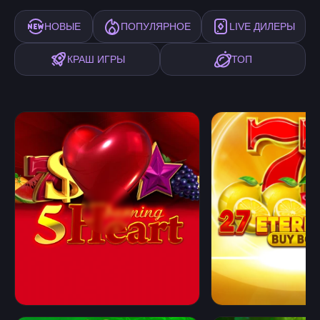
НОВЫЕ
ПОПУЛЯРНОЕ
LIVE ДИЛЕРЫ
КРАШ ИГРЫ
ТОП