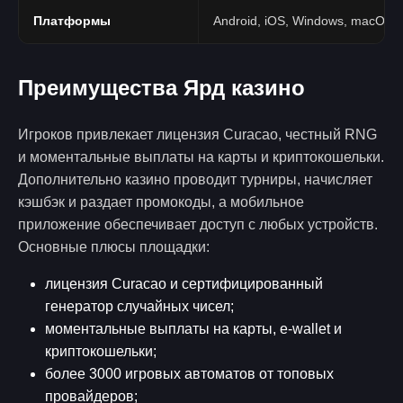
Платформы
Android, iOS, Windows, macOS
Преимущества Ярд казино
Игроков привлекает лицензия Curacao, честный RNG
и моментальные выплаты на карты и криптокошельки.
Дополнительно казино проводит турниры, начисляет
кэшбэк и раздает промокоды, а мобильное
приложение обеспечивает доступ с любых устройств.
Основные плюсы площадки:
лицензия Curacao и сертифицированный
генератор случайных чисел;
моментальные выплаты на карты, e-wallet и
криптокошельки;
более 3000 игровых автоматов от топовых
провайдеров;