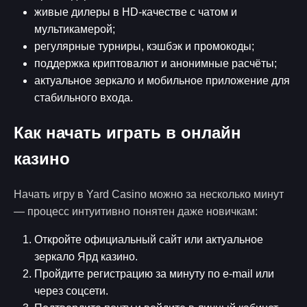
живые дилеры в HD-качестве с чатом и
мультикамерой;
регулярные турниры, кэшбэк и промокоды;
поддержка криптовалют и анонимные расчёты;
актуальное зеркало и мобильное приложение для
стабильного входа.
Как начать играть в онлайн
казино
Начать игру в Yard Casino можно за несколько минут
— процесс интуитивно понятен даже новичкам:
Откройте официальный сайт или актуальное
зеркало Ярд казино.
Пройдите регистрацию за минуту по e-mail или
через соцсети.