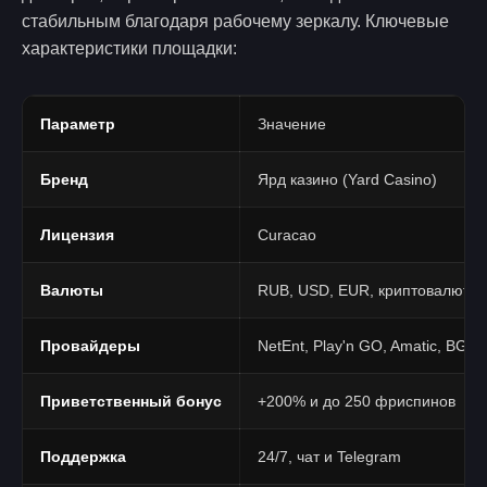
стабильным благодаря рабочему зеркалу. Ключевые
характеристики площадки:
Параметр
Значение
Бренд
Ярд казино (Yard Casino)
Лицензия
Curacao
Валюты
RUB, USD, EUR, криптовалюта
Провайдеры
NetEnt, Play'n GO, Amatic, BGam
Приветственный бонус
+200% и до 250 фриспинов
Поддержка
24/7, чат и Telegram