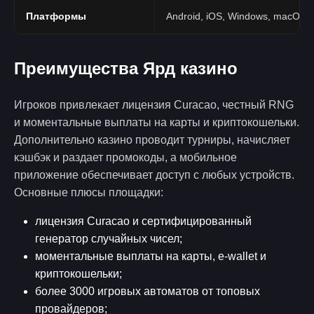
Платформы
Android, iOS, Windows, macOS
Преимущества Ярд казино
Игроков привлекает лицензия Curacao, честный RNG
и моментальные выплаты на карты и криптокошельки.
Дополнительно казино проводит турниры, начисляет
кэшбэк и раздает промокоды, а мобильное
приложение обеспечивает доступ с любых устройств.
Основные плюсы площадки:
лицензия Curacao и сертифицированный
генератор случайных чисел;
моментальные выплаты на карты, e-wallet и
криптокошельки;
более 3000 игровых автоматов от топовых
провайдеров;