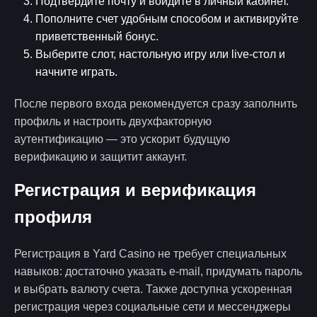
Подтвердите почту и войдите в личный кабинет.
Пополните счет удобным способом и активируйте
приветственный бонус.
Выберите слот, настольную игру или live-стол и
начните играть.
После первого входа рекомендуется сразу заполнить
профиль и настроить двухфакторную
аутентификацию — это ускорит будущую
верификацию и защитит аккаунт.
Регистрация и верификация
профиля
Регистрация в Yard Casino не требует специальных
навыков: достаточно указать e-mail, придумать пароль
и выбрать валюту счета. Также доступна ускоренная
регистрация через социальные сети и мессенджеры