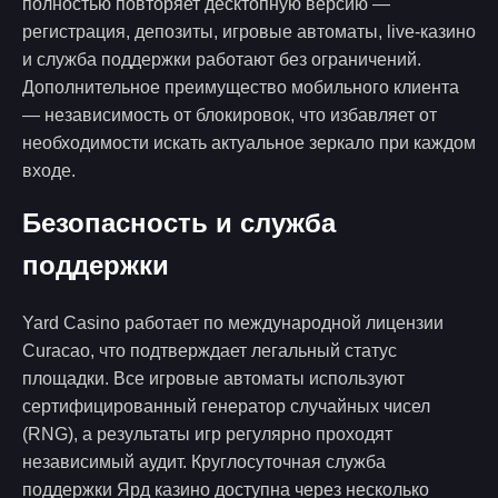
полностью повторяет десктопную версию —
регистрация, депозиты, игровые автоматы, live-казино
и служба поддержки работают без ограничений.
Дополнительное преимущество мобильного клиента
— независимость от блокировок, что избавляет от
необходимости искать актуальное зеркало при каждом
входе.
Безопасность и служба
поддержки
Yard Casino работает по международной лицензии
Curacao, что подтверждает легальный статус
площадки. Все игровые автоматы используют
сертифицированный генератор случайных чисел
(RNG), а результаты игр регулярно проходят
независимый аудит. Круглосуточная служба
поддержки Ярд казино доступна через несколько