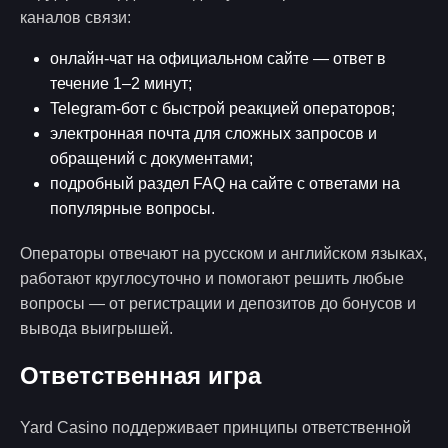
каналов связи:
онлайн-чат на официальном сайте — ответ в
течение 1–2 минут;
Telegram-бот с быстрой реакцией операторов;
электронная почта для сложных запросов и
обращений с документами;
подробный раздел FAQ на сайте с ответами на
популярные вопросы.
Операторы отвечают на русском и английском языках,
работают круглосуточно и помогают решить любые
вопросы — от регистрации и депозитов до бонусов и
вывода выигрышей.
Ответственная игра
Yard Casino поддерживает принципы ответственной