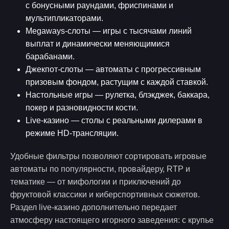
с бонусными раундами, фриспинами и
мультипликаторами.
Megaways-слоты — игры с тысячами линий
выплат и динамически меняющимися
барабанами.
Джекпот-слоты — автоматы с прогрессивным
призовым фондом, растущим с каждой ставкой.
Настольные игры — рулетка, блэкджек, баккара,
покер и разновидности кости.
Live-казино — столы с реальными дилерами в
режиме HD-трансляции.
Удобные фильтры позволяют сортировать игровые
автоматы по популярности, провайдеру, RTP и
тематике — от мифологии и приключений до
фруктовой классики и киберспортивных сюжетов.
Раздел live-казино дополнительно передает
атмосферу настоящего игорного заведения: с крупье