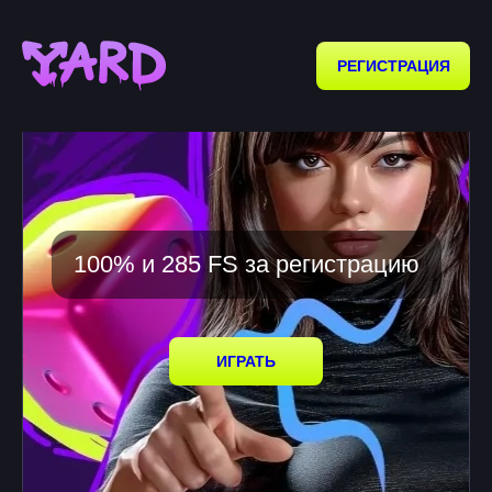
РЕГИСТРАЦИЯ
100% и 285 FS за регистрацию
ИГРАТЬ