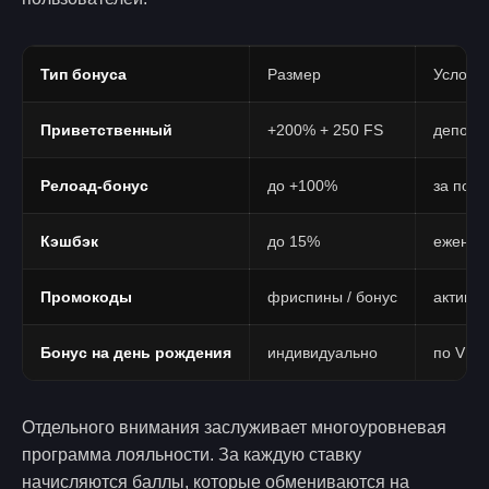
Тип бонуса
Размер
Услови
Приветственный
+200% + 250 FS
депозит
Релоад-бонус
до +100%
за пов
Кэшбэк
до 15%
еженед
Промокоды
фриспины / бонус
активац
Бонус на день рождения
индивидуально
по VIP-
Отдельного внимания заслуживает многоуровневая
программа лояльности. За каждую ставку
начисляются баллы, которые обмениваются на