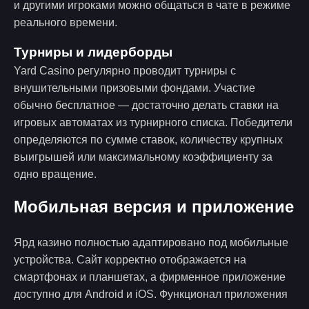
и другими игроками можно общаться в чате в режиме
реального времени.
Турниры и лидерборды
Yard Casino регулярно проводит турниры с
внушительными призовыми фондами. Участие
обычно бесплатное — достаточно делать ставки на
игровых автоматах из турнирного списка. Победители
определяются по сумме ставок, количеству крупных
выигрышей или максимальному коэффициенту за
одно вращение.
Мобильная версия и приложение
Ярд казино полностью адаптировано под мобильные
устройства. Сайт корректно отображается на
смартфонах и планшетах, а фирменное приложение
доступно для Android и iOS. Функционал приложения