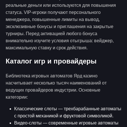
реальные деньги или используются для повышения
статуса. VIP-игроки получают персонального
менеджера, повышенные лимиты на вывод,
эксклюзивные бонусы и приглашения на закрытые
турниры. Перед активацией любого бонуса
внимательно изучите условия отыгрыша: вейджер,
максимальную ставку и срок действия.
Каталог игр и провайдеры
Библиотека игровых автоматов Ярд казино
насчитывает несколько тысяч наименований от
ведущих провайдеров индустрии. Основные
категории:
Классические слоты — трехбарабанные автоматы
с простой механикой и фруктовой символикой.
Видео-слоты — современные игровые автоматы