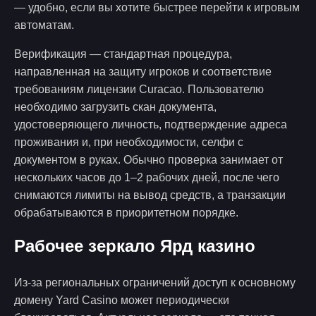
— удобно, если вы хотите быстрее перейти к игровым
автоматам.
Верификация — стандартная процедура,
направленная на защиту игроков и соответствие
требованиям лицензии Curacao. Пользователю
необходимо загрузить скан документа,
удостоверяющего личность, подтверждение адреса
проживания и, при необходимости, селфи с
документом в руках. Обычно проверка занимает от
нескольких часов до 1–2 рабочих дней, после чего
снимаются лимиты на вывод средств, а транзакции
обрабатываются в приоритетном порядке.
Рабочее зеркало Ярд казино
Из-за региональных ограничений доступ к основному
домену Yard Casino может периодически