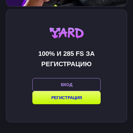
100% И 285 FS ЗА
РЕГИСТРАЦИЮ
ВХОД
РЕГИСТРАЦИЯ