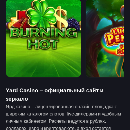
Yard Casino – официальный сайт и
зеркало
Ярд казино – лицензированная онлайн-площадка с
широким каталогом слотов, live-дилерами и удобным
личным кабинетом. Расчеты ведутся в рублях,
долларах, евро и криптовалюте, а вход остается