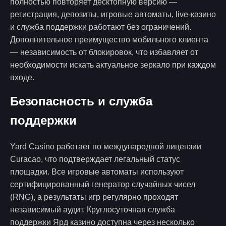
полностью повторяет десктопную версию —
регистрация, депозиты, игровые автоматы, live-казино
и служба поддержки работают без ограничений.
Дополнительное преимущество мобильного клиента
— независимость от блокировок, что избавляет от
необходимости искать актуальное зеркало при каждом
входе.
Безопасность и служба
поддержки
Yard Casino работает по международной лицензии
Curacao, что подтверждает легальный статус
площадки. Все игровые автоматы используют
сертифицированный генератор случайных чисел
(RNG), а результаты игр регулярно проходят
независимый аудит. Круглосуточная служба
поддержки Ярд казино доступна через несколько