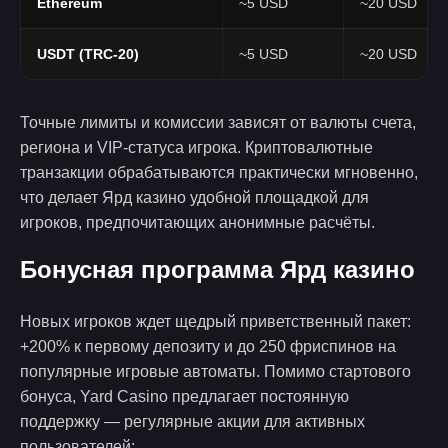
Ethereum
~5 USD
~20 USD
USDT (TRC-20)
~5 USD
~20 USD
Точные лимиты и комиссии зависят от валюты счета,
региона и VIP-статуса игрока. Криптовалютные
транзакции обрабатываются практически мгновенно,
что делает Ярд казино удобной площадкой для
игроков, предпочитающих анонимные расчёты.
Бонусная программа Ярд казино
Новых игроков ждет щедрый приветственный пакет:
+200% к первому депозиту и до 250 фриспинов на
популярные игровые автоматы. Помимо стартового
бонуса, Yard Casino предлагает постоянную
поддержку — регулярные акции для активных
пользователей: