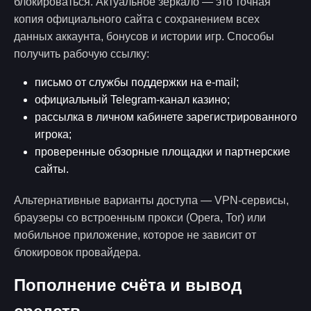
блокироваться. Актуальное зеркало — это точная
копия официального сайта с сохранением всех
данных аккаунта, бонусов и истории игр. Способы
получить рабочую ссылку:
письмо от службы поддержки на e-mail;
официальный Telegram-канал казино;
рассылка в личном кабинете зарегистрированного
игрока;
проверенные обзорные площадки и партнерские
сайты.
Альтернативные варианты доступа — VPN-сервисы,
браузеры со встроенным прокси (Opera, Tor) или
мобильное приложение, которое не зависит от
блокировок провайдера.
Пополнение счёта и вывод