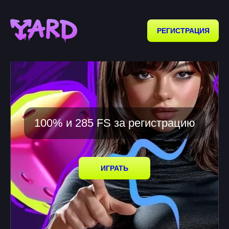
РЕГИСТРАЦИЯ
100% и 285 FS за регистрацию
ИГРАТЬ