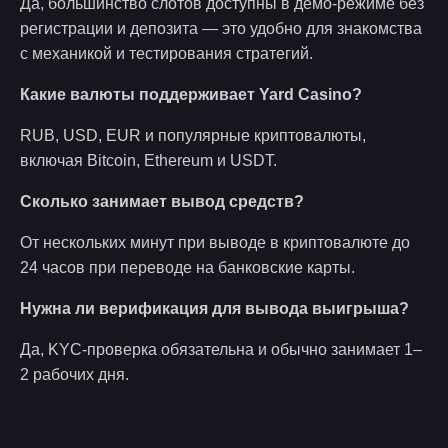
Да, большинство слотов доступны в демо-режиме без
регистрации и депозита — это удобно для знакомства
с механикой и тестирования стратегий.
Какие валюты поддерживает Yard Casino?
RUB, USD, EUR и популярные криптовалюты,
включая Bitcoin, Ethereum и USDT.
Сколько занимает вывод средств?
От нескольких минут при выводе в криптовалюте до
24 часов при переводе на банковские карты.
Нужна ли верификация для вывода выигрыша?
Да, KYC-проверка обязательна и обычно занимает 1–
2 рабочих дня.