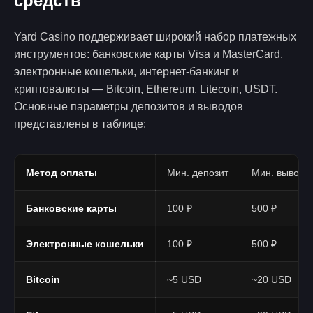
средств
Yard Casino поддерживает широкий набор платежных
инструментов: банковские карты Visa и MasterCard,
электронные кошельки, интернет-банкинг и
криптовалюты — Bitcoin, Ethereum, Litecoin, USDT.
Основные параметры депозитов и выводов
представлены в таблице:
Метод оплаты
Мин. депозит
Мин. вывод
Банковские карты
100 ₽
500 ₽
Электронные кошельки
100 ₽
500 ₽
Bitcoin
~5 USD
~20 USD