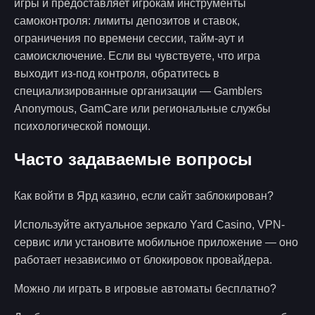
игры и предоставляет игрокам инструменты
самоконтроля: лимиты депозитов и ставок,
ограничения по времени сессии, тайм-аут и
самоисключение. Если вы чувствуете, что игра
выходит из-под контроля, обратитесь в
специализированные организации — Gamblers
Anonymous, GamCare или региональные службы
психологической помощи.
Часто задаваемые вопросы
Как войти в Ярд казино, если сайт заблокирован?
Используйте актуальное зеркало Yard Casino, VPN-
сервис или установите мобильное приложение — оно
работает независимо от блокировок провайдера.
Можно ли играть в игровые автоматы бесплатно?