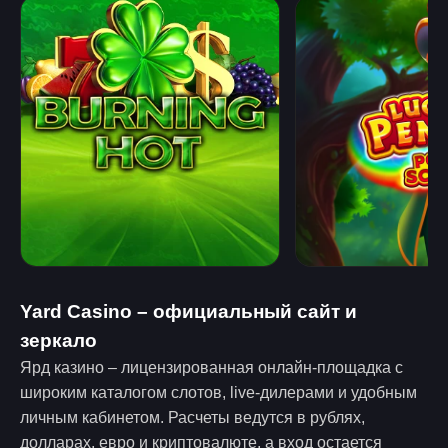
Yard Casino – официальный сайт и
зеркало
Ярд казино – лицензированная онлайн-площадка с
широким каталогом слотов, live-дилерами и удобным
личным кабинетом. Расчеты ведутся в рублях,
долларах, евро и криптовалюте, а вход остается